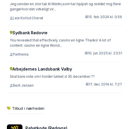
Jeg sender en stor tak til Martin,som har hjulpet og reddet mig flere
gangeHvor det virkeligt vir...
15. feb 2024 kl. 0:56
Leni Kofod Cheret
Sydbank Rødovre
You revealed that effectively. casino en ligne Thanks! A lot of
content. casino en ligne Wond...
10. jun 2025 kl. 23:51
Parthenia
Arbejdernes Landsbank Valby
Skal bare vide om I holder lukket d 30 december ??
17. dec 2014 kl. 7:27
Berit Jensen
Tilbud i nærheden
Rabatkode (Rødovre)