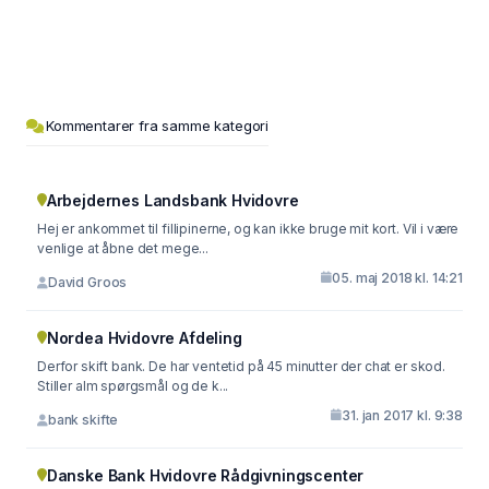
Kommentarer fra samme kategori
Arbejdernes Landsbank Hvidovre
Hej er ankommet til fillipinerne, og kan ikke bruge mit kort. Vil i være
venlige at åbne det mege...
05. maj 2018 kl. 14:21
David Groos
Nordea Hvidovre Afdeling
Derfor skift bank. De har ventetid på 45 minutter der chat er skod.
Stiller alm spørgsmål og de k...
31. jan 2017 kl. 9:38
bank skifte
Danske Bank Hvidovre Rådgivningscenter