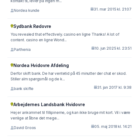
kontakt til, lever på ingen m...
31. mar 2015 kl. 21:07
Nordea kunde
Sydbank Rødovre
You revealed that effectively. casino en ligne Thanks! A lot of
content. casino en ligne Wond...
10. jun 2025 kl. 23:51
Parthenia
Nordea Hvidovre Afdeling
Derfor skift bank. De har ventetid på 45 minutter der chat er skod.
Stiller alm spørgsmål og de k...
31. jan 2017 kl. 9:38
bank skifte
Arbejdernes Landsbank Hvidovre
Hej er ankommet til fillipinerne, og kan ikke bruge mit kort. Vil i være
venlige at åbne det mege...
05. maj 2018 kl. 14:21
David Groos