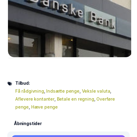
Tilbud:
Få rådgivning
,
Indsætte penge
,
Veksle valuta
,
Aflevere kontanter
,
Betale en regning
,
Overføre
penge
,
Hæve penge
Åbningstider