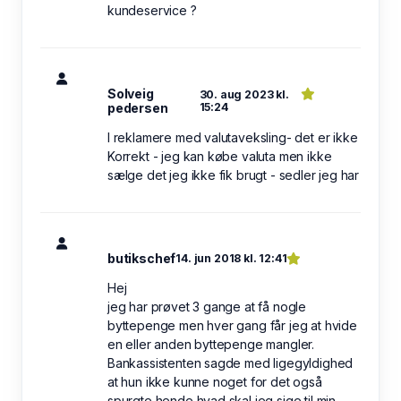
kundeservice ?
Solveig
30. aug 2023 kl.
pedersen
15:24
I reklamere med valutaveksling- det er ikke
Korrekt - jeg kan købe valuta men ikke
sælge det jeg ikke fik brugt - sedler jeg har
butikschef
14. jun 2018 kl. 12:41
Hej
jeg har prøvet 3 gange at få nogle
byttepenge men hver gang får jeg at hvide
en eller anden byttepenge mangler.
Bankassistenten sagde med ligegyldighed
at hun ikke kunne noget for det også
spurgte hende hvad skal jeg sige til min