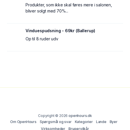
Produkter, som ikke skal føres mere i salonen,
bliver solgt med 70%...
Vinduespudsning - 69kr (Ballerup)
Op til 8 ruder udv
Copyright © 2026
openhours.dk
Om OpenHours
Spørgsmål og svar
Kategorier
Lande
Byer
Virksomheder
Brugervilkår