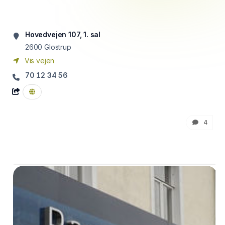
Hovedvejen 107, 1. sal
2600
Glostrup
Vis vejen
70 12 34 56
4