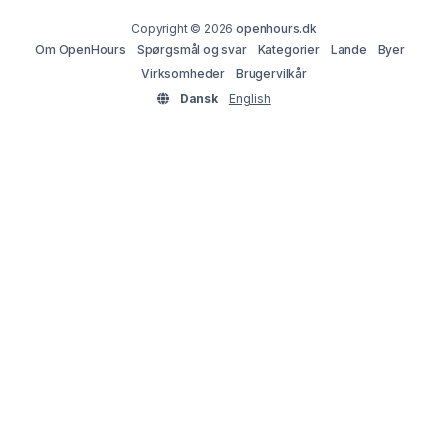
Copyright © 2026
openhours.dk
Om OpenHours
Spørgsmål og svar
Kategorier
Lande
Byer
Virksomheder
Brugervilkår
Dansk
English