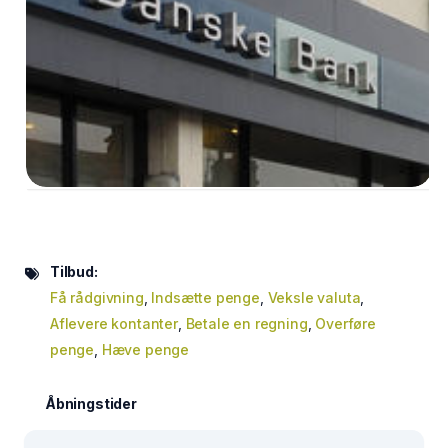
Tilbud:
Få rådgivning
,
Indsætte penge
,
Veksle valuta
,
Aflevere kontanter
,
Betale en regning
,
Overføre
penge
,
Hæve penge
Åbningstider