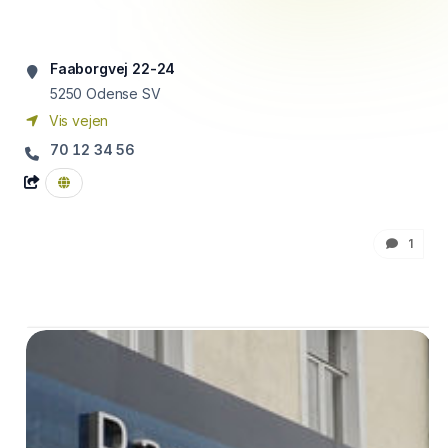
Faaborgvej 22-24
5250
Odense SV
Vis vejen
70 12 34 56
1