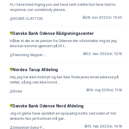
Hi, I have tried ringing you and have sent a letter but have had no
response, can somebody please...
28. nov 2022 kl. 15:45
ROGER CLAYTON
Danske Bank Odense Rådgivningscenter
Håber at der er en person fra Odense der vil kontakte mig da jeg
ikke kan komme igennem på tlf. t...
02. dec 2024 kl. 12:19
Flemming Skipper ...
Nordea Tarup Afdeling
Hej, jeg har ikke mobil pt og kan ikke finde jeres email adresse på
nettet, så jeg ved ikke hvord...
19. maj 2016 kl. 11:18
Rosie
Danske Bank Odense Nord Afdeling
Jeg vil gerne have oprettet en opsparing konto ved siden af min
lønkonto hos jer Kontoen må ger...
15. feb 2023 kl. 14:18
Sebastian Sukur F...