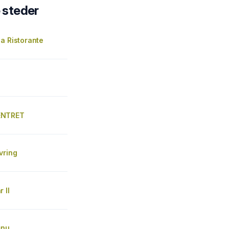
steder
a Ristorante
ENTRET
vring
 II
snu