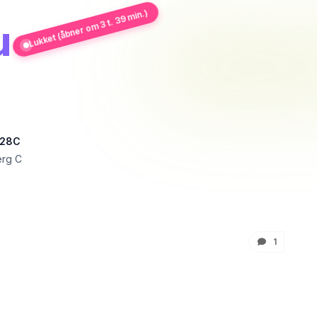
Lukket (åbner om 3 t. 39 min.)
u
 28C
erg C
1