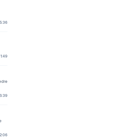
15:36
21:49
edre
16:39
12:06