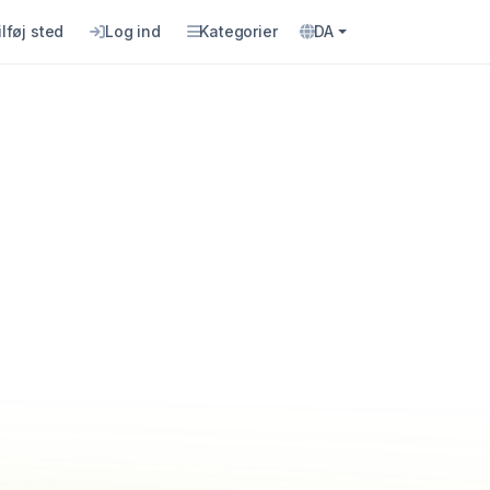
ilføj sted
Log ind
Kategorier
DA