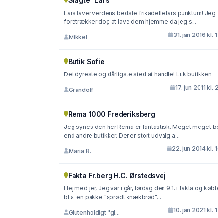
Slagter Lars
Lars laver verdens bedste frikadellefars punktum! Jeg
foretrækker dog at lave dem hjemme da jeg s...
31. jan 2016 kl. 
Mikkel
Butik Sofie
Det dyreste og dårligste sted at handle! Luk butikken
17. jun 2011 kl. 
Grandolf
Rema 1000 Frederiksberg
Jeg synes den her Rema er fantastisk. Meget meget b
end andre butikker. Der er stort udvalg a...
22. jun 2014 kl. 
Maria R.
Fakta Fr.berg H.C. Ørstedsvej
Hej med jer, Jeg var i går, lørdag den 9.1. i fakta og købte
bl.a. en pakke "sprødt knækbrød"...
10. jan 2021 kl. 
Glutenholdigt "gl...