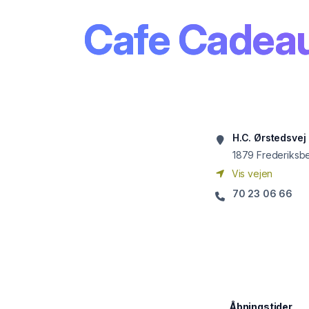
Cafe Cadea
H.C. Ørstedsvej
1879
Frederiksb
Vis vejen
70 23 06 66
Åbningstider