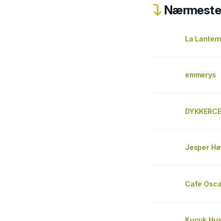
Nærmeste 
La Lantern
emmerys
DYKKERC
Jesper Hø
Cafe Oscar
Kucuk Hu