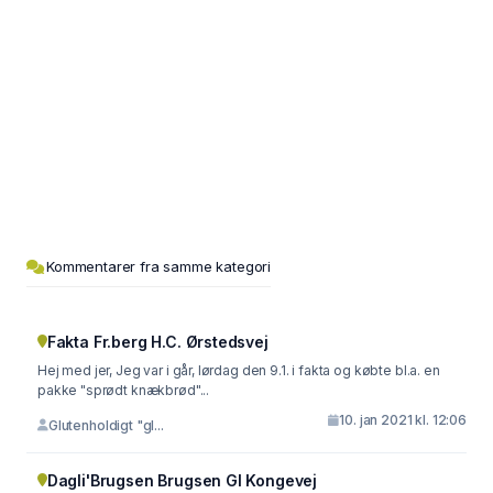
Kommentarer fra samme kategori
Fakta Fr.berg H.C. Ørstedsvej
Hej med jer, Jeg var i går, lørdag den 9.1. i fakta og købte bl.a. en
pakke "sprødt knækbrød"...
10. jan 2021 kl. 12:06
Glutenholdigt "gl...
Dagli'Brugsen Brugsen Gl Kongevej