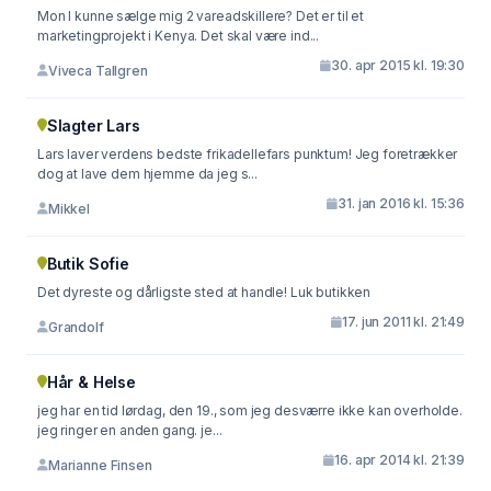
Mon I kunne sælge mig 2 vareadskillere? Det er til et
marketingprojekt i Kenya. Det skal være ind...
30. apr 2015 kl. 19:30
Viveca Tallgren
Slagter Lars
Lars laver verdens bedste frikadellefars punktum! Jeg foretrækker
dog at lave dem hjemme da jeg s...
31. jan 2016 kl. 15:36
Mikkel
Butik Sofie
Det dyreste og dårligste sted at handle! Luk butikken
17. jun 2011 kl. 21:49
Grandolf
Hår & Helse
jeg har en tid lørdag, den 19., som jeg desværre ikke kan overholde.
jeg ringer en anden gang. je...
16. apr 2014 kl. 21:39
Marianne Finsen