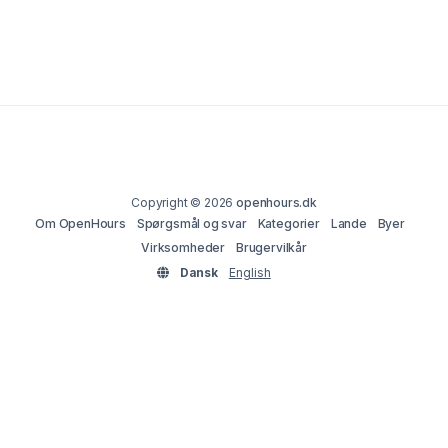
Copyright © 2026
openhours.dk
Om OpenHours
Spørgsmål og svar
Kategorier
Lande
Byer
Virksomheder
Brugervilkår
Dansk
English