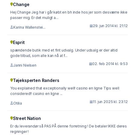
Change
Hej Change Jeg har i går købt en bh inde hos jer som desværre ikke
passer mig. Er det muligt a...
29. jun 2014 kl. 21:12
Karina Wallenstei...
Esprit
spændende butik med et fint udvalg. Under udsalg er der altid
gode tilbud, som alle kan nå at f...
02. feb 2014 kl. 9:53
Janni Nielsen
Tøjeksperten Randers
You explained that exceptionally well! casino en ligne Tips well
considered!! casino en ligne ...
11. jun 2025 kl. 23:12
Otilia
Street Nation
Er du leverandør så PAS PÅ denne forretning ! De betaler IKKE deres
regninger !