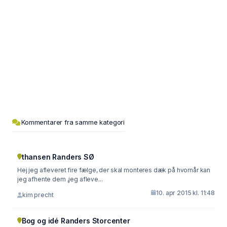
Kommentarer fra samme kategori
thansen Randers SØ
Hej jeg afleveret fire fælge, der skal monteres dæk på hvornår kan
jeg afhente dem ,jeg afleve...
10. apr 2015 kl. 11:48
kim precht
Bog og idé Randers Storcenter