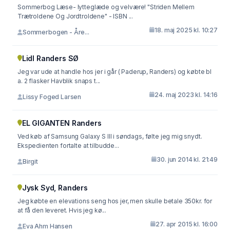
Sommerbog Læse- lytteglæde og velvære! "Striden Mellem
Trætroldene Og Jordtroldene" - ISBN ...
18. maj 2025 kl. 10:27
Sommerbogen - Åre...
Lidl Randers SØ
Jeg var ude at handle hos jer i går ( Paderup, Randers) og købte bl
a. 2 flasker Havblik snaps t...
24. maj 2023 kl. 14:16
Lissy Foged Larsen
EL GIGANTEN Randers
Ved køb af Samsung Galaxy S III i søndags, følte jeg mig snydt.
Ekspedienten fortalte at tilbudde...
30. jun 2014 kl. 21:49
Birgit
Jysk Syd, Randers
Jeg købte en elevations seng hos jer, men skulle betale 350kr. for
at få den leveret. Hvis jeg kø...
27. apr 2015 kl. 16:00
Eva Ahm Hansen