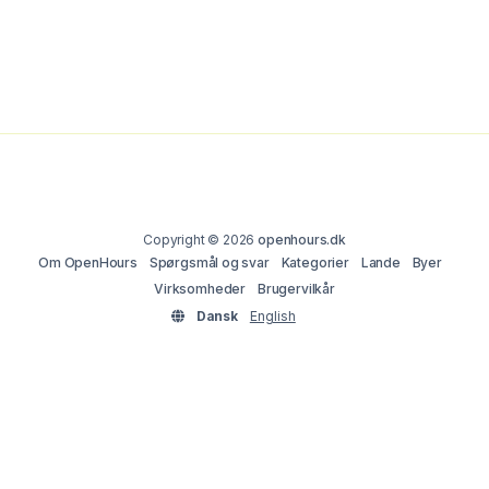
Copyright © 2026
openhours.dk
Om OpenHours
Spørgsmål og svar
Kategorier
Lande
Byer
Virksomheder
Brugervilkår
Dansk
English