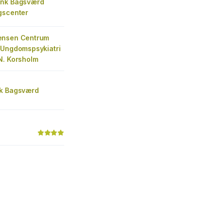
ank Bagsværd
gscenter
ensen Centrum
 Ungdomspsykiatri
N. Korsholm
k Bagsværd