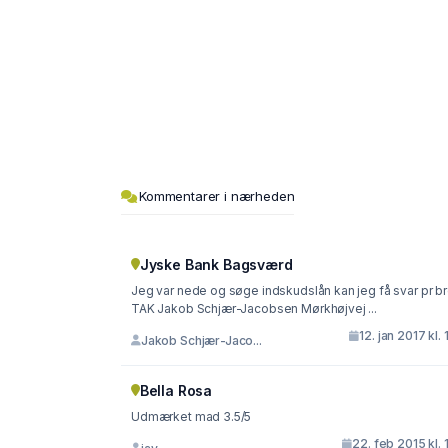
Kommentarer i nærheden
Jyske Bank Bagsværd
Jeg var nede og søge indskudslån kan jeg få svar pr b
TAK Jakob Schjær-Jacobsen Mørkhøjvej ...
12. jan 2017 kl. 
Jakob Schjær-Jaco...
Bella Rosa
Udmærket mad 3.5/5
22. feb 2015 kl. 