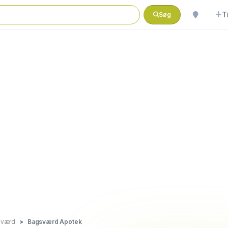
T
Søg
sværd
Bagsværd Apotek