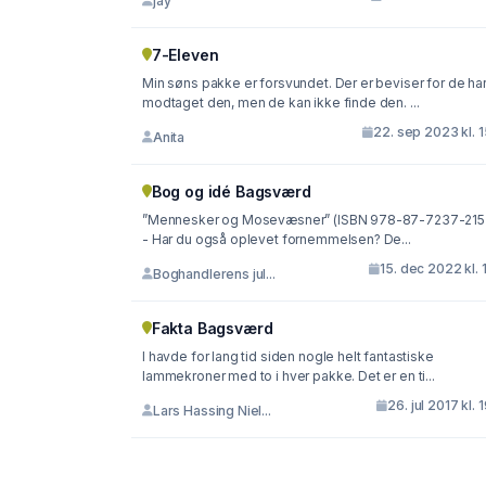
jay
7-Eleven
Min søns pakke er forsvundet. Der er beviser for de ha
modtaget den, men de kan ikke finde den. ...
22. sep 2023 kl. 
Anita
Bog og idé Bagsværd
”Mennesker og Mosevæsner” (ISBN 978-87-7237-215
- Har du også oplevet fornemmelsen? De...
15. dec 2022 kl. 
Boghandlerens jul...
Fakta Bagsværd
I havde for lang tid siden nogle helt fantastiske
lammekroner med to i hver pakke. Det er en ti...
26. jul 2017 kl. 
Lars Hassing Niel...