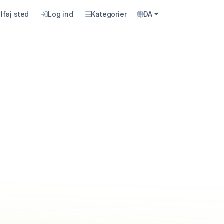
ilføj sted
Log ind
Kategorier
DA