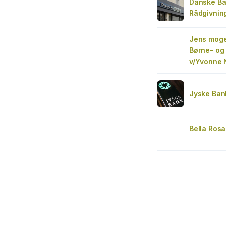
Danske B
Rådgivnin
Jens mog
Børne- og
v/Yvonne 
Jyske Ban
Bella Rosa