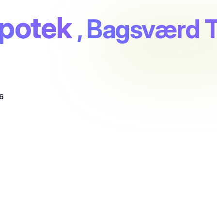
potek
, Bagsværd T
6