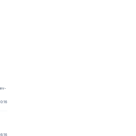
rev-
10:16
16:16