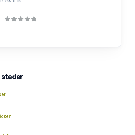
e ses af alle!
steder
ser
icken