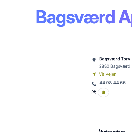
Bagsværd A
Bagsværd Torv 
2880
Bagsværd
Vis vejen
44 98 44 66
Åbningstider