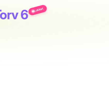
Lukket
orv 6