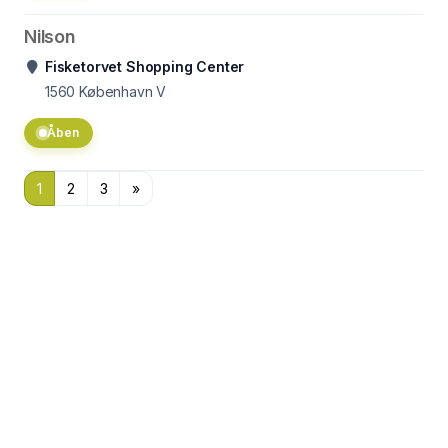
Nilson
Fisketorvet Shopping Center
1560
København V
Åben
1
2
3
»