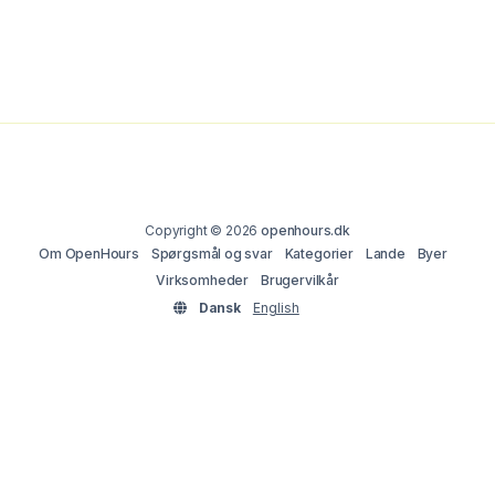
Copyright © 2026
openhours.dk
Om OpenHours
Spørgsmål og svar
Kategorier
Lande
Byer
Virksomheder
Brugervilkår
Dansk
English