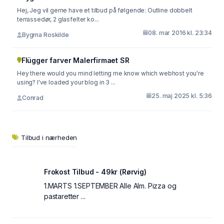
Hej, Jeg vil gerne have et tilbud på følgende: Outline dobbelt
terrassedør, 2 glasfelter ko...
08. mar 2016 kl. 23:34
Bygma Roskilde
Flügger farver Malerfirmaet SR
Hey there would you mind letting me know which webhost you're
using? I've loaded your blog in 3 ...
25. maj 2025 kl. 5:36
Conrad
Tilbud i nærheden
Frokost Tilbud - 49kr (Rørvig)
1.MARTS 1.SEPTEMBER Alle Alm. Pizza og
pastaretter ...