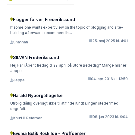
Flügger farver, Frederikssund
If some one wants expert view on the topic of blogging and site-
building afterward i recommend hi...
25. maj 2025 kl. 4:01
Shannan
SILVAN Frederikssund
Hej Har i Åbent fredag d. 22. april på Store Bededag? Mange hilsner
Jeppe
04. apr 2016 kl. 13:50
Jeppe
Harald Nyborg Slagelse
Utrolig dårlig oversigt, ikke til at finde rundt i, ingen steder med
søgefelt.
08. jun 2023 kl. 9:04
Knud B Petersen
Bygma Butik Roskilde - Proffcenter