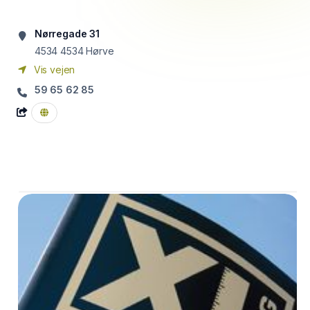
Nørregade 31
4534
4534 Hørve
Vis vejen
59 65 62 85