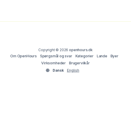
Copyright © 2026
openhours.dk
Om OpenHours
Spørgsmål og svar
Kategorier
Lande
Byer
Virksomheder
Brugervilkår
Dansk
English