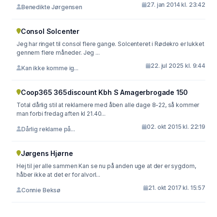
27. jan 2014 kl. 23:42
Benedikte Jørgensen
Consol Solcenter
Jeg har ringet til consol flere gange. Solcenteret i Rødekro er lukket
gennem flere måneder. Jeg ...
22. jul 2025 kl. 9:44
Kan ikke komme ig...
Coop365 365discount Kbh S Amagerbrogade 150
Total dårlig stil at reklamere med åben alle dage 8-22, så kommer
man forbi fredag aften kl 21.40...
02. okt 2015 kl. 22:19
Dårlig reklame på...
Jørgens Hjørne
Hej til jer alle sammen Kan se nu på anden uge at der er sygdom,
håber ikke at det er for alvorl...
21. okt 2017 kl. 15:57
Connie Beksø