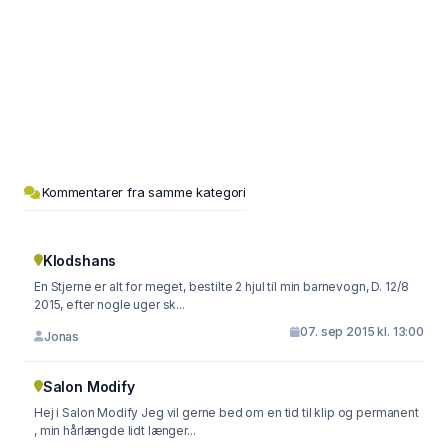
Kommentarer fra samme kategori
Klodshans
En Stjerne er alt for meget, bestilte 2 hjul til min barnevogn, D. 12/8
2015, efter nogle uger sk...
07. sep 2015 kl. 13:00
Jonas
Salon Modify
Hej i Salon Modify Jeg vil gerne bed om en tid til klip og permanent
, min hårlængde lidt længer...