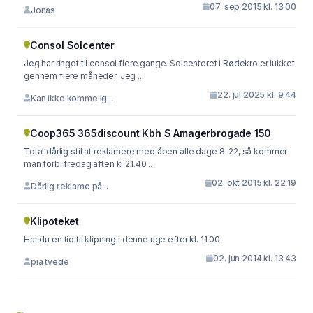
07. sep 2015 kl. 13:00
Jonas
Consol Solcenter
Jeg har ringet til consol flere gange. Solcenteret i Rødekro er lukket
gennem flere måneder. Jeg ...
22. jul 2025 kl. 9:44
Kan ikke komme ig...
Coop365 365discount Kbh S Amagerbrogade 150
Total dårlig stil at reklamere med åben alle dage 8-22, så kommer
man forbi fredag aften kl 21.40...
02. okt 2015 kl. 22:19
Dårlig reklame på...
Klipoteket
Har du en tid til klipning i denne uge efter kl. 11.00
02. jun 2014 kl. 13:43
pia tvede