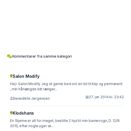
Kommentarer fra samme kategori
Salon Modify
Hej i Salon Modify Jeg vil gerne bed om en tid til klip og permanent
, min hårlængde lidt længer...
27. jan 2014 kl. 23:42
Benedikte Jørgensen
Klodshans
En Stjerne er alt for meget, bestilte 2 hjul til min barnevogn, D. 12/8
2015, efter nogle uger sk...