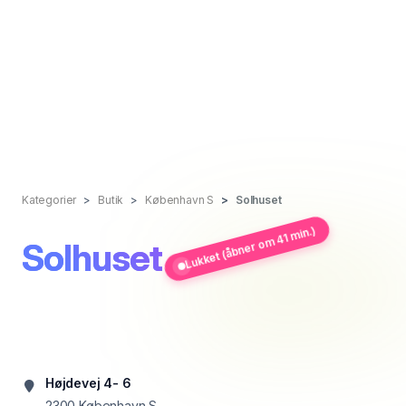
Kategorier
Butik
København S
Solhuset
Lukket (åbner om 41 min.)
Solhuset
Højdevej 4- 6
2300
København S