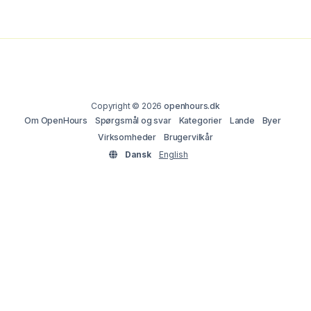
Copyright © 2026
openhours.dk
Om OpenHours
Spørgsmål og svar
Kategorier
Lande
Byer
Virksomheder
Brugervilkår
Dansk
English