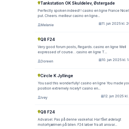
Tankstation OK Skuldelev, Østergade
Perfectly spoken indeed! ! casino en ligne France Nicel
put. Cheers. meilleur casino en ligne...
11. jun 2025 kl. 
Melanie
Q8 F24
Very good forum posts, Regards. casino en ligne Well
expressed of course. . casino en ligne T...
10. jun 2025 kl. 
Doreen
Circle K Jyllinge
You said this wonderfully! casino en ligne You made yo
position extremely nicely!! casino en...
12. jun 2025 kl.
Ivey
Q8 F24
Advarsel. Pas på denne vaskehal. Har fået ødelagt
motorhjælmen på bilen. F24 løber fra alt ansvar...