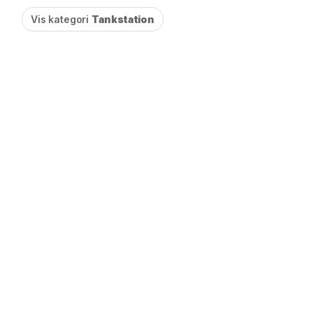
Vis kategori
Tankstation