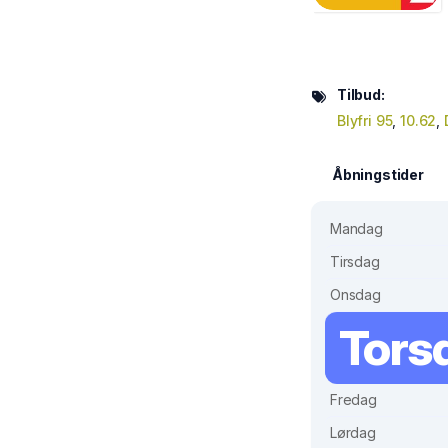
Tilbud:
Blyfri 95
,
10.62
,
Åbningstider
Mandag
Tirsdag
Onsdag
Tors
Fredag
Lørdag