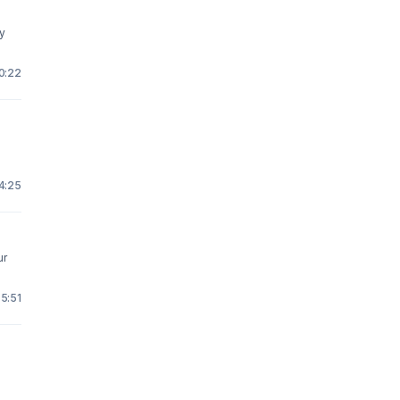
y
20:22
14:25
ur
 5:51