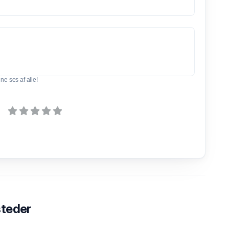
e ses af alle!
steder