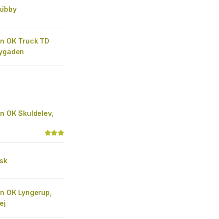
kibby
on OK Truck TD
Bygaden
n OK Skuldelev,
e
sk
on OK Lyngerup,
ej