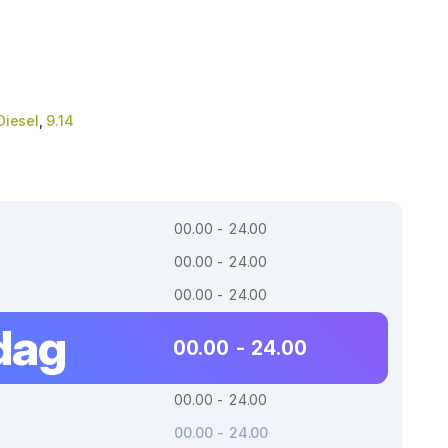
Diesel
,
9.14
00.00 - 24.00
00.00 - 24.00
00.00 - 24.00
dag
00.00 - 24.00
00.00 - 24.00
00.00 - 24.00