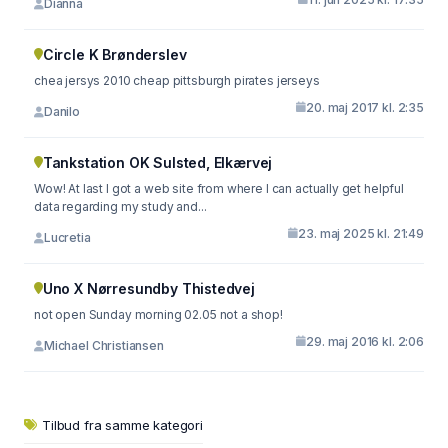
Dianna
Circle K Brønderslev
chea jersys 2010 cheap pittsburgh pirates jerseys
20. maj 2017 kl. 2:35
Danilo
Tankstation OK Sulsted, Elkærvej
Wow! At last I got a web site from where I can actually get helpful
data regarding my study and...
23. maj 2025 kl. 21:49
Lucretia
Uno X Nørresundby Thistedvej
not open Sunday morning 02.05 not a shop!
29. maj 2016 kl. 2:06
Michael Christiansen
Tilbud fra samme kategori