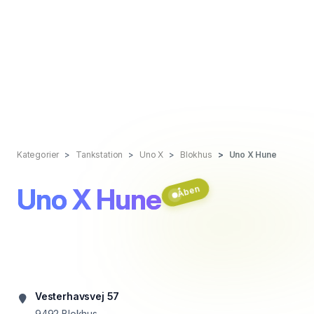
Kategorier
Tankstation
Uno X
Blokhus
Uno X Hune
Uno X Hune
Åben
Vesterhavsvej 57
9492
Blokhus