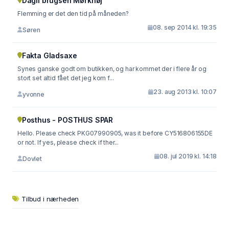
Dagli'brugsen Mørkhøj
Flemming er det den tid på måneden?
08. sep 2014 kl. 19:35
Søren
Fakta Gladsaxe
Synes ganske godt om butikken, og har kommet der i flere år og
stort set altid fået det jeg kom f...
23. aug 2013 kl. 10:07
yvonne
Posthus - POSTHUS SPAR
Hello. Please check PKG07990905, was it before CY516806155DE
or not. If yes, please check if ther...
08. jul 2019 kl. 14:18
Dovlet
Tilbud i nærheden