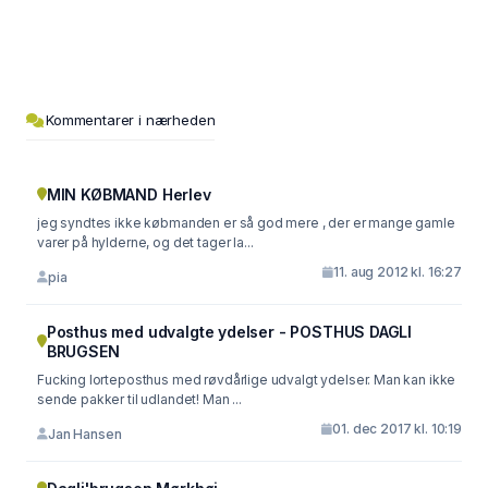
Kommentarer i nærheden
MIN KØBMAND Herlev
jeg syndtes ikke købmanden er så god mere , der er mange gamle
varer på hylderne, og det tager la...
11. aug 2012 kl. 16:27
pia
Posthus med udvalgte ydelser - POSTHUS DAGLI
BRUGSEN
Fucking lorteposthus med røvdårlige udvalgt ydelser. Man kan ikke
sende pakker til udlandet! Man ...
01. dec 2017 kl. 10:19
Jan Hansen