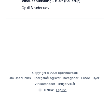
Vinduespudsning - 69kr (Ballerup)
Op til 8 ruder udv
Copyright © 2026
openhours.dk
Om OpenHours
Spørgsmål og svar
Kategorier
Lande
Byer
Virksomheder
Brugervilkår
Dansk
English