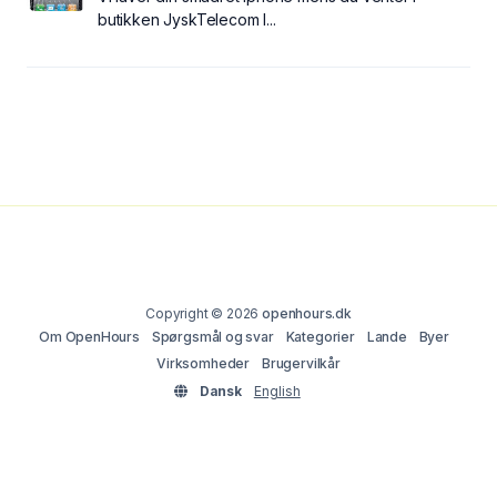
butikken JyskTelecom I...
Copyright © 2026
openhours.dk
Om OpenHours
Spørgsmål og svar
Kategorier
Lande
Byer
Virksomheder
Brugervilkår
Dansk
English