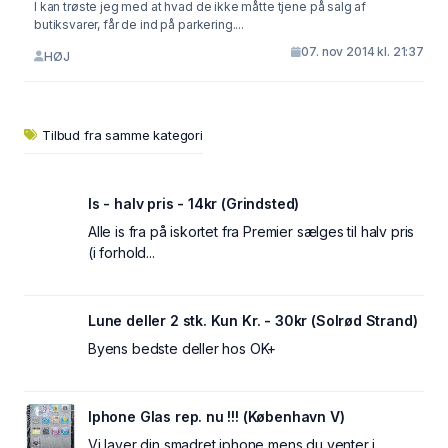
I kan trøste jeg med at hvad de ikke måtte tjene på salg af
butiksvarer, får de ind på parkering....
07. nov 2014 kl. 21:37
HØJ
Tilbud fra samme kategori
Is - halv pris - 14kr (Grindsted)
Alle is fra på iskortet fra Premier sælges til halv pris
(i forhold...
Lune deller 2 stk. Kun Kr. - 30kr (Solrød Strand)
Byens bedste deller hos OK+
Iphone Glas rep. nu !!! (København V)
Vi laver din smadret iphone mens du venter i