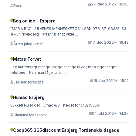
27. dec 2012 kl. 16:35
Rene
Bog og idé - Esbjerg
"MARIA RIVA – ULVENES MENNESKETØS" (ISBN 978-87-93328-63-
1) - En ”kvindelig Tarzan” blandt vilde ...
17. dec 2022 kl. 16:48
Årets julegave fr...
Matas Torvet
Jeg har forsøgt mange gange at ringe til Jer, men ingen tager
telefonen. Kan man få jer til at r...
18. feb 2019 kl. 15:12
Jeg har forsøgt a...
Humac Esbjerg
Lukket! Nu er der Humac A/S i stedet for (70215353)
04. okt 2016 kl. 14:37
Gianluca Mazzarolo
Coop365 365discount Esbjerg Tordenskjoldsgade