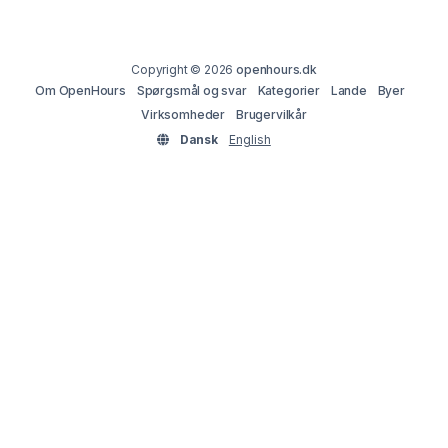
Copyright © 2026
openhours.dk
Om OpenHours
Spørgsmål og svar
Kategorier
Lande
Byer
Virksomheder
Brugervilkår
Dansk
English