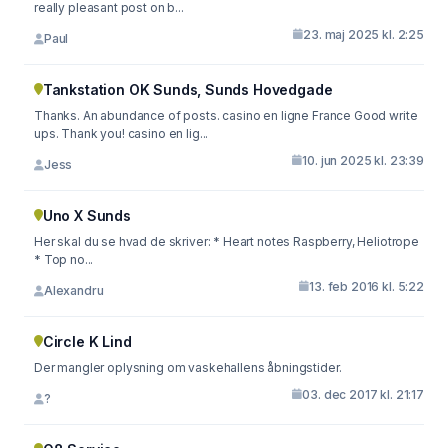
really pleasant post on b...
23. maj 2025 kl. 2:25
Paul
Tankstation OK Sunds, Sunds Hovedgade
Thanks. An abundance of posts. casino en ligne France Good write
ups. Thank you! casino en lig...
10. jun 2025 kl. 23:39
Jess
Uno X Sunds
Her skal du se hvad de skriver: * Heart notes Raspberry, Heliotrope
* Top no...
13. feb 2016 kl. 5:22
Alexandru
Circle K Lind
Der mangler oplysning om vaskehallens åbningstider.
03. dec 2017 kl. 21:17
?