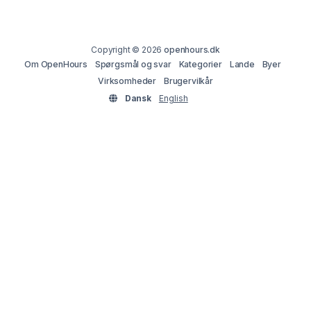
Copyright © 2026
openhours.dk
Om OpenHours
Spørgsmål og svar
Kategorier
Lande
Byer
Virksomheder
Brugervilkår
Dansk
English