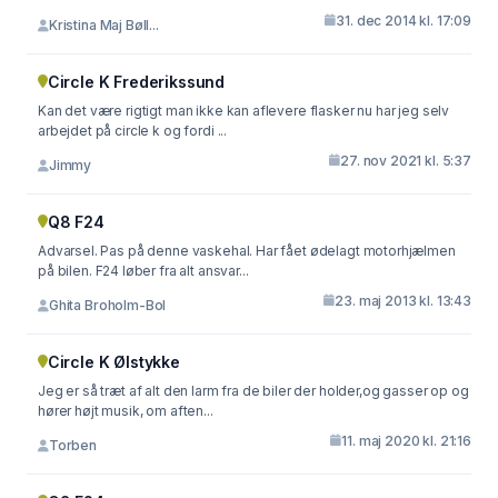
31. dec 2014 kl. 17:09
Kristina Maj Bøll...
Circle K Frederikssund
Kan det være rigtigt man ikke kan aflevere flasker nu har jeg selv
arbejdet på circle k og fordi ...
27. nov 2021 kl. 5:37
Jimmy
Q8 F24
Advarsel. Pas på denne vaskehal. Har fået ødelagt motorhjælmen
på bilen. F24 løber fra alt ansvar...
23. maj 2013 kl. 13:43
Ghita Broholm-Bol
Circle K Ølstykke
Jeg er så træt af alt den larm fra de biler der holder,og gasser op og
hører højt musik, om aften...
11. maj 2020 kl. 21:16
Torben