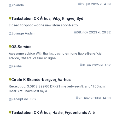
12. jun 2025 kl. 4:39
Yolanda
Tankstation OK Århus, Viby, Ringvej Syd
closed for good - gone new store soon Netto
08. nov 2023 kl. 20:32
Solange Aadan
Q8 Service
Awesome advice With thanks. casino en ligne fiable Beneficial
advice, Cheers. casino en ligne ...
11. jun 2025 kl. 1:07
Keisha
Circle K Skanderborgvej, Aarhus
Receipt dd. 3.09.18 399,60 DKK (Time between 9. and 11.00 a.m.)
Dear Sirs! I have lost my a...
20. nov 2018 kl. 14:00
Receipt dd. 3.09....
Tankstation OK Århus, Hasle, Frydenlunds Allé