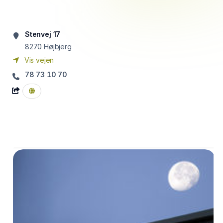
Stenvej 17
8270
Højbjerg
Vis vejen
78 73 10 70