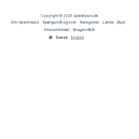
Copyright © 2026
openhours.dk
Om OpenHours
Spørgsmål og svar
Kategorier
Lande
Byer
Virksomheder
Brugervilkår
Dansk
English