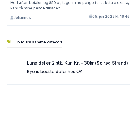
Hej I aften betaler jeg 850 og tager mine penge for at betale ekstra,
kan I få mine penge tilbage?
05. jun 2025 kl. 19:46
Johannes
Tilbud fra samme kategori
Lune deller 2 stk. Kun Kr. - 30kr (Solrød Strand)
Byens bedste deller hos OK+