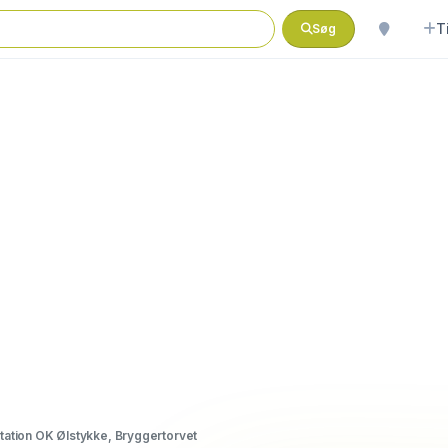
T
Søg
tation OK Ølstykke, Bryggertorvet