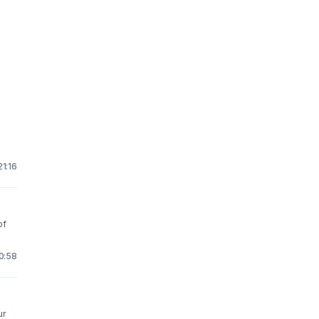
21:16
of
10:58
ur