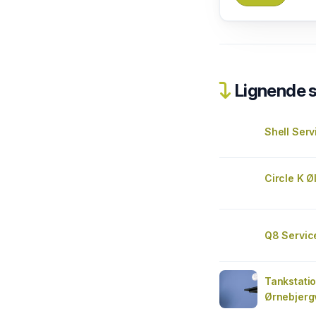
Lignende 
Shell Serv
Circle K Ø
Q8 Servic
Tankstatio
Ørnebjerg