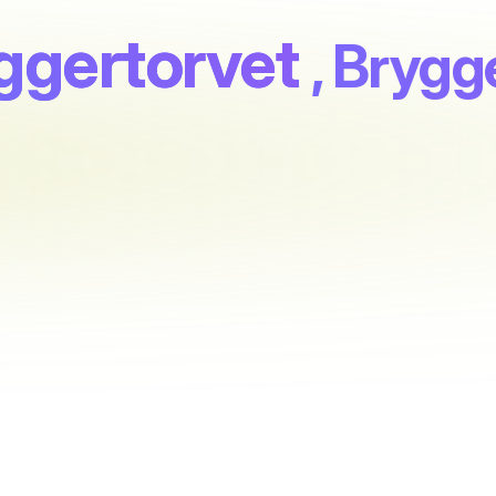
ggertorvet
, Brygg