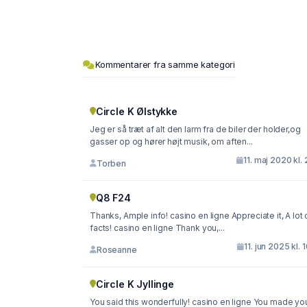
Kommentarer fra samme kategori
Circle K Ølstykke
Jeg er så træt af alt den larm fra de biler der holder,og
gasser op og hører højt musik, om aften...
11. maj 2020 kl. 
Torben
Q8 F24
Thanks, Ample info! casino en ligne Appreciate it, A lot 
facts! casino en ligne Thank you,...
11. jun 2025 kl. 
Roseanne
Circle K Jyllinge
You said this wonderfully! casino en ligne You made yo