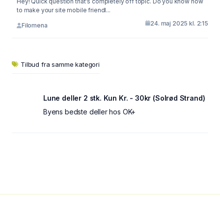
Hey! Quick question that's completely off topic. Do you know how
to make your site mobile friendl...
24. maj 2025 kl. 2:15
Filomena
Tilbud fra samme kategori
Lune deller 2 stk. Kun Kr. - 30kr (Solrød Strand)
Byens bedste deller hos OK+