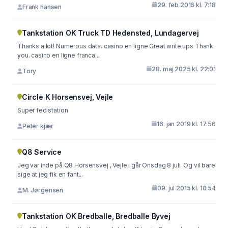
29. feb 2016 kl. 7:18
Frank hansen
Tankstation OK Truck TD Hedensted, Lundagervej
Thanks a lot! Numerous data. casino en ligne Great write ups Thank
you. casino en ligne franca...
28. maj 2025 kl. 22:01
Tory
Circle K Horsensvej, Vejle
Super fed station
16. jan 2019 kl. 17:56
Peter kjær
Q8 Service
Jeg var inde på Q8 Horsensvej , Vejle i går Onsdag 8 juli. Og vil bare
sige at jeg fik en fant...
09. jul 2015 kl. 10:54
M. Jørgensen
Tankstation OK Bredballe, Bredballe Byvej