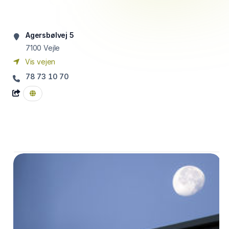
Agersbølvej 5
7100
Vejle
Vis vejen
78 73 10 70