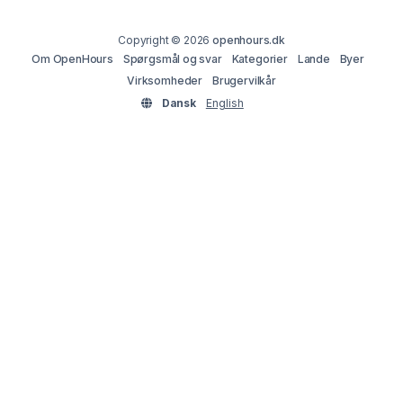
Copyright © 2026
openhours.dk
Om OpenHours
Spørgsmål og svar
Kategorier
Lande
Byer
Virksomheder
Brugervilkår
Dansk
English