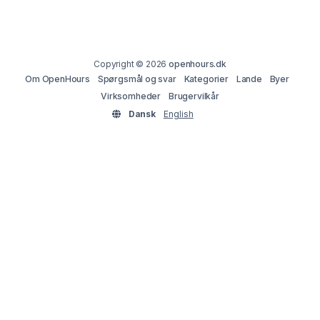
Copyright © 2026
openhours.dk
Om OpenHours
Spørgsmål og svar
Kategorier
Lande
Byer
Virksomheder
Brugervilkår
Dansk
English