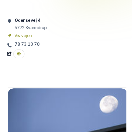
Odensevej 4
5772
Kværndrup
Vis vejen
78 73 10 70