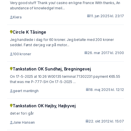
Very good stuff Thank you! casino en ligne France With thanks, An
abundance of knowledge! meil...
11. jun 2025 kl. 23:17
Kiera
Circle K Tåsinge
Jeg handlede i dag for 60 kroner. Jeg betalte med 200 kroner
seddel. Først der jeg var på motor...
26. mar 2017 kl. 21:00
100 kroner
Tankstation OK Sundhøj, Bregningevej
On 17-5-2025 at 10:26 W00135 terminal 71302231 payment €65.55
that was me P-777-SH On 17-5-2025 ...
18. maj 2025 kl. 12:12
geert mantingh
Tankstation OK Højby, Højbyvej
det er for i går
22. okt 2012 kl. 15:07
Jane Hansen