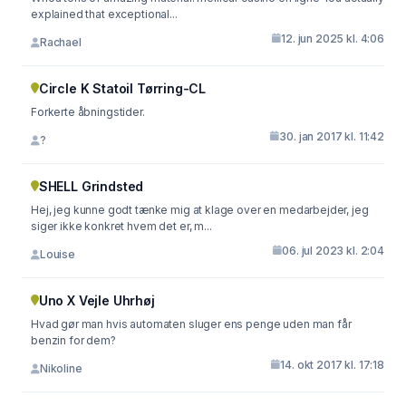
explained that exceptional...
12. jun 2025 kl. 4:06
Rachael
Circle K Statoil Tørring-CL
Forkerte åbningstider.
30. jan 2017 kl. 11:42
?
SHELL Grindsted
Hej, jeg kunne godt tænke mig at klage over en medarbejder, jeg
siger ikke konkret hvem det er, m...
06. jul 2023 kl. 2:04
Louise
Uno X Vejle Uhrhøj
Hvad gør man hvis automaten sluger ens penge uden man får
benzin for dem?
14. okt 2017 kl. 17:18
Nikoline