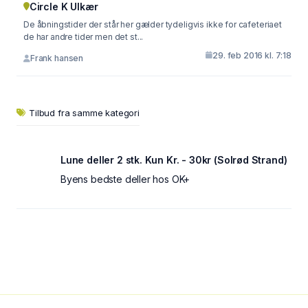
Circle K Ulkær
De åbningstider der står her gælder tydeligvis ikke for cafeteriaet
de har andre tider men det st...
29. feb 2016 kl. 7:18
Frank hansen
Tilbud fra samme kategori
Lune deller 2 stk. Kun Kr. - 30kr (Solrød Strand)
Byens bedste deller hos OK+