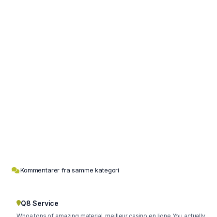
Kommentarer fra samme kategori
Q8 Service
Whoa tons of amazing material. meilleur casino en ligne You actually