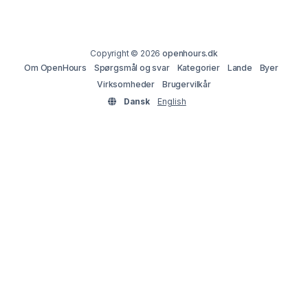
Copyright © 2026
openhours.dk
Om OpenHours
Spørgsmål og svar
Kategorier
Lande
Byer
Virksomheder
Brugervilkår
Dansk
English