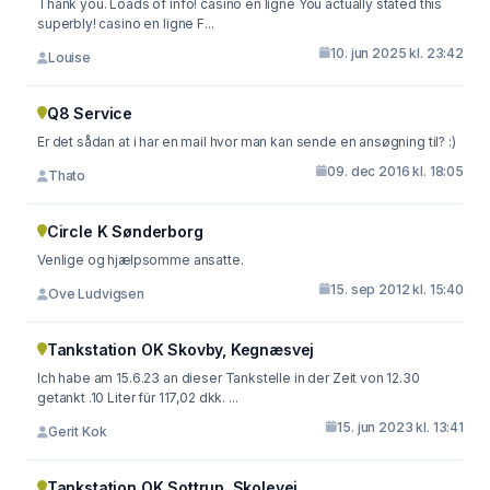
Thank you. Loads of info! casino en ligne You actually stated this
superbly! casino en ligne F...
10. jun 2025 kl. 23:42
Louise
Q8 Service
Er det sådan at i har en mail hvor man kan sende en ansøgning til? :)
09. dec 2016 kl. 18:05
Thato
Circle K Sønderborg
Venlige og hjælpsomme ansatte.
15. sep 2012 kl. 15:40
Ove Ludvigsen
Tankstation OK Skovby, Kegnæsvej
Ich habe am 15.6.23 an dieser Tankstelle in der Zeit von 12.30
getankt .10 Liter für 117,02 dkk. ...
15. jun 2023 kl. 13:41
Gerit Kok
Tankstation OK Sottrup, Skolevej