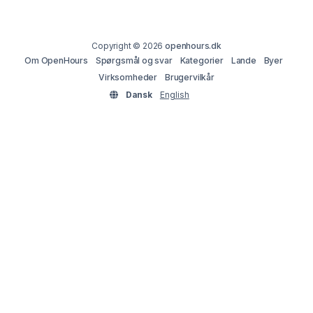
Copyright © 2026
openhours.dk
Om OpenHours
Spørgsmål og svar
Kategorier
Lande
Byer
Virksomheder
Brugervilkår
Dansk
English