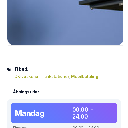
Tilbud:
OK-vaskehal
,
Tankstationer
,
Mobilbetaling
Åbningstider
00.00 -
Mandag
24.00
Tirsdag
00.00 - 24.00