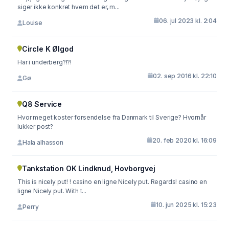
siger ikke konkret hvem det er, m...
06. jul 2023 kl. 2:04
Louise
Circle K Ølgod
Har i underberg?!?!
02. sep 2016 kl. 22:10
Gø
Q8 Service
Hvor meget koster forsendelse fra Danmark til Sverige? Hvornår
lukker post?
20. feb 2020 kl. 16:09
Hala alhasson
Tankstation OK Lindknud, Hovborgvej
This is nicely put! ! casino en ligne Nicely put. Regards! casino en
ligne Nicely put. With t...
10. jun 2025 kl. 15:23
Perry