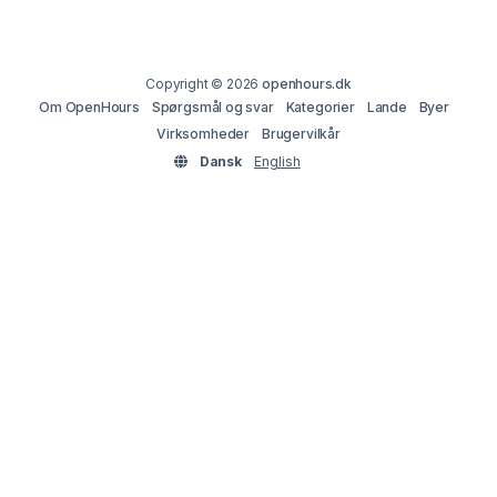
Copyright © 2026
openhours.dk
Om OpenHours
Spørgsmål og svar
Kategorier
Lande
Byer
Virksomheder
Brugervilkår
Dansk
English