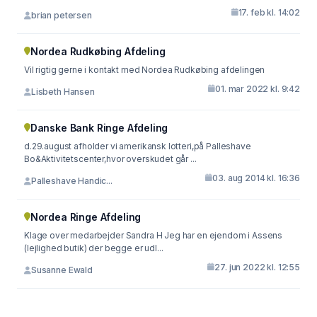
17. feb kl. 14:02
brian petersen
Nordea Rudkøbing Afdeling
Vil rigtig gerne i kontakt med Nordea Rudkøbing afdelingen
01. mar 2022 kl. 9:42
Lisbeth Hansen
Danske Bank Ringe Afdeling
d.29.august afholder vi amerikansk lotteri,på Palleshave
Bo&Aktivitetscenter,hvor overskudet går ...
03. aug 2014 kl. 16:36
Palleshave Handic...
Nordea Ringe Afdeling
Klage over medarbejder Sandra H Jeg har en ejendom i Assens
(lejlighed butik) der begge er udl...
27. jun 2022 kl. 12:55
Susanne Ewald