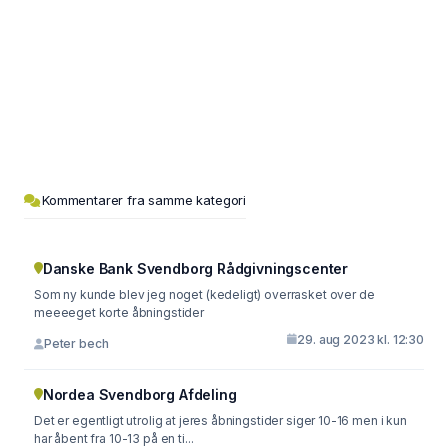
Kommentarer fra samme kategori
Danske Bank Svendborg Rådgivningscenter
Som ny kunde blev jeg noget (kedeligt) overrasket over de
meeeeget korte åbningstider
29. aug 2023 kl. 12:30
Peter bech
Nordea Svendborg Afdeling
Det er egentligt utrolig at jeres åbningstider siger 10-16 men i kun
har åbent fra 10-13 på en ti...