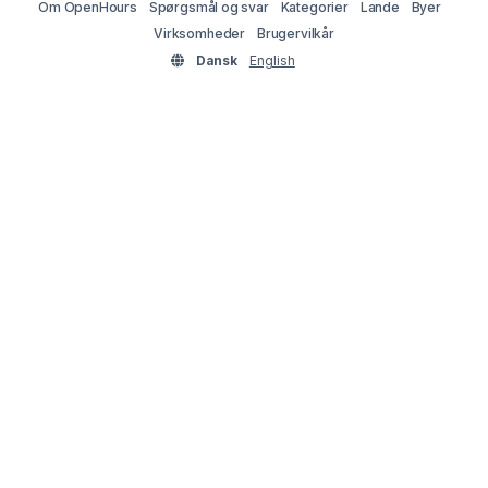
Om OpenHours
Spørgsmål og svar
Kategorier
Lande
Byer
Virksomheder
Brugervilkår
Dansk
English