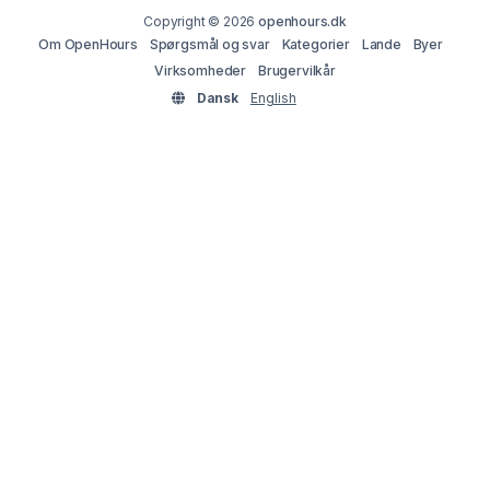
Copyright © 2026
openhours.dk
Om OpenHours
Spørgsmål og svar
Kategorier
Lande
Byer
Virksomheder
Brugervilkår
Dansk
English