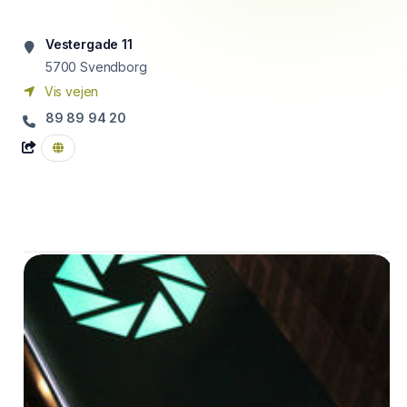
Vestergade 11
5700
Svendborg
Vis vejen
89 89 94 20