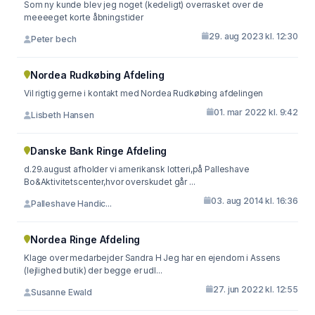
Som ny kunde blev jeg noget (kedeligt) overrasket over de
meeeeget korte åbningstider
29. aug 2023 kl. 12:30
Peter bech
Nordea Rudkøbing Afdeling
Vil rigtig gerne i kontakt med Nordea Rudkøbing afdelingen
01. mar 2022 kl. 9:42
Lisbeth Hansen
Danske Bank Ringe Afdeling
d.29.august afholder vi amerikansk lotteri,på Palleshave
Bo&Aktivitetscenter,hvor overskudet går ...
03. aug 2014 kl. 16:36
Palleshave Handic...
Nordea Ringe Afdeling
Klage over medarbejder Sandra H Jeg har en ejendom i Assens
(lejlighed butik) der begge er udl...
27. jun 2022 kl. 12:55
Susanne Ewald