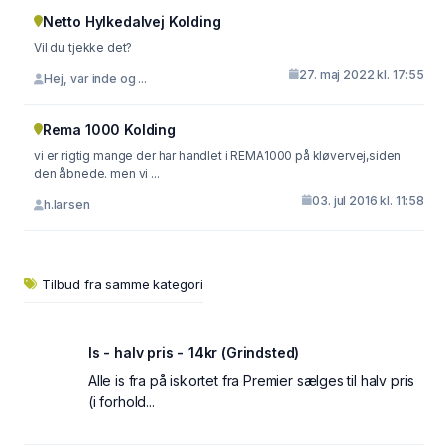
Netto Hylkedalvej Kolding
Vil du tjekke det?
27. maj 2022 kl. 17:55
Hej, var inde og ...
Rema 1000 Kolding
vi er rigtig mange der har handlet i REMA1000 på kløvervej,siden
den åbnede. men vi ...
03. jul 2016 kl. 11:58
h.larsen
Tilbud fra samme kategori
Is - halv pris - 14kr (Grindsted)
Alle is fra på iskortet fra Premier sælges til halv pris
(i forhold...