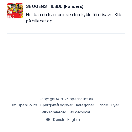
SE UGENS TILBUD (Randers)
Her kan du hver uge se den trykte tilbudsavis. Klik
på billedet og ...
Copyright © 2026
openhours.dk
Om OpenHours
Spørgsmål og svar
Kategorier
Lande
Byer
Virksomheder
Brugervilkår
Dansk
English