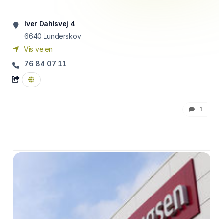
Iver Dahlsvej 4
6640
Lunderskov
Vis vejen
76 84 07 11
1