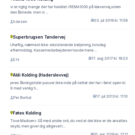
vi er rigtig mange der har handlet i REMA1000 på kløvervej,siden
den åbnede. men vi ...
03. jul 2016 kl. 11:58
h.larsen
Superbrugsen Tøndervej
Uhøflig, nærmest ikke-eksisterende betjening, torsdag
eftermiddag. Kassemedarbejderen havde mere ...
17. aug 2017 kl. 18:23
E.H.
Aldi Kolding (Haderslevvej)
jeres åbningstider passer ikke inde på nettet der har i først open kl.
9 med venlig h...
17. jul 2013 kl. 11:10
Per Burkal
Føtex Kolding
Tove Madsen> Så med andre ord, du ved at det ikke er de ansattes
skyld, men giver dig alligevel t...
10. apr 2016 kl. 12:11