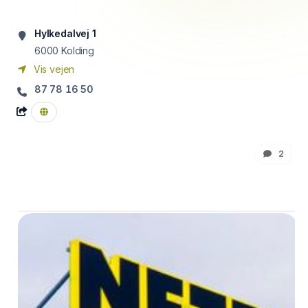
Hylkedalvej 1
6000
Kolding
Vis vejen
87 78 16 50
2