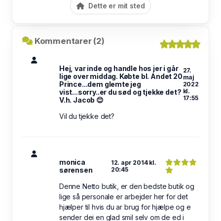
Dette er mit sted
Kommentarer (2)
Hej, var inde og handle hos jer i går
27.
lige over middag. Købte bl. Andet 20
maj
Prince...dem glemte jeg
2022
kl.
vist...sorry..er du sød og tjekke det?
17:55
V.h. Jacob 😊
Vil du tjekke det?
monica
12. apr 2014 kl.
sørensen
20:45
Denne Netto butik, er den bedste butik og
lige så personale er arbejder her for det
hjælper til hvis du ar brug for hjælpe og e
sender dei en glad smil selv om de ed i