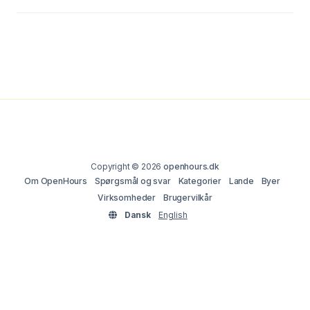
Copyright © 2026
openhours.dk
Om OpenHours
Spørgsmål og svar
Kategorier
Lande
Byer
Virksomheder
Brugervilkår
Dansk
English