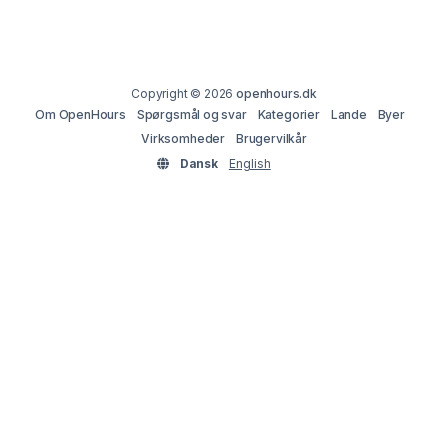
Copyright © 2026
openhours.dk
Om OpenHours
Spørgsmål og svar
Kategorier
Lande
Byer
Virksomheder
Brugervilkår
Dansk
English