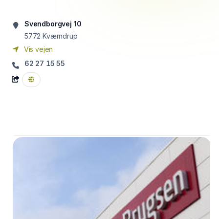
Svendborgvej 10
5772
Kværndrup
Vis vejen
62 27 15 55