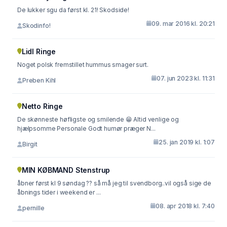
De lukker sgu da først kl. 21! Skodside!
09. mar 2016 kl. 20:21
Skodinfo!
Lidl Ringe
Noget polsk fremstillet hummus smager surt.
07. jun 2023 kl. 11:31
Preben Kihl
Netto Ringe
De skønneste høfligste og smilende 😁 Altid venlige og
hjælpsomme Personale Godt humør præger N...
25. jan 2019 kl. 1:07
Birgit
MIN KØBMAND Stenstrup
åbner først kl 9 søndag ?? så må jeg til svendborg..vil også sige de
åbnings tider i weekend er ...
08. apr 2018 kl. 7:40
pernille