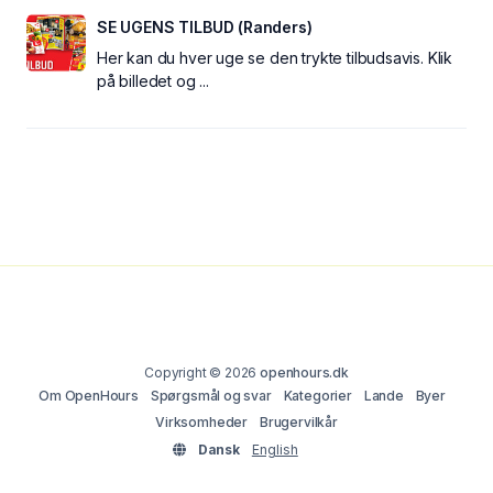
SE UGENS TILBUD (Randers)
Her kan du hver uge se den trykte tilbudsavis. Klik
på billedet og ...
Copyright © 2026
openhours.dk
Om OpenHours
Spørgsmål og svar
Kategorier
Lande
Byer
Virksomheder
Brugervilkår
Dansk
English