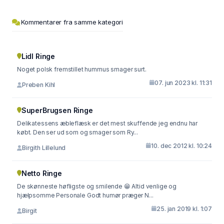
Kommentarer fra samme kategori
Lidl Ringe
Noget polsk fremstillet hummus smager surt.
07. jun 2023 kl. 11:31
Preben Kihl
SuperBrugsen Ringe
Delikatessens æbleflæsk er det mest skuffende jeg endnu har
købt. Den ser ud som og smager som Ry...
10. dec 2012 kl. 10:24
Birgith Lillelund
Netto Ringe
De skønneste høfligste og smilende 😁 Altid venlige og
hjælpsomme Personale Godt humør præger N...
25. jan 2019 kl. 1:07
Birgit