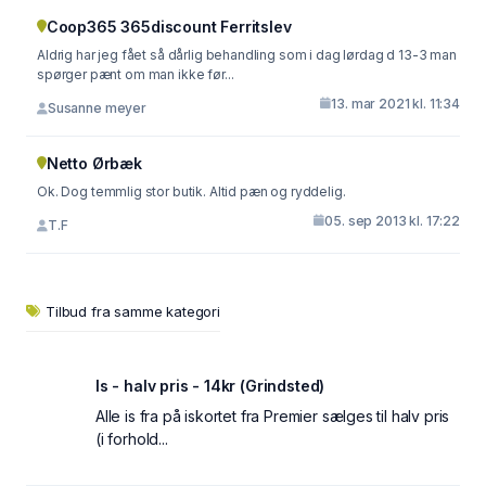
Coop365 365discount Ferritslev
Aldrig har jeg fået så dårlig behandling som i dag lørdag d 13-3 man
spørger pænt om man ikke før...
13. mar 2021 kl. 11:34
Susanne meyer
Netto Ørbæk
Ok. Dog temmlig stor butik. Altid pæn og ryddelig.
05. sep 2013 kl. 17:22
T.F
Tilbud fra samme kategori
Is - halv pris - 14kr (Grindsted)
Alle is fra på iskortet fra Premier sælges til halv pris
(i forhold...