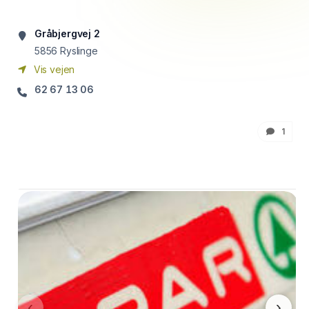
Gråbjergvej 2
5856
Ryslinge
Vis vejen
62 67 13 06
1
‹
›