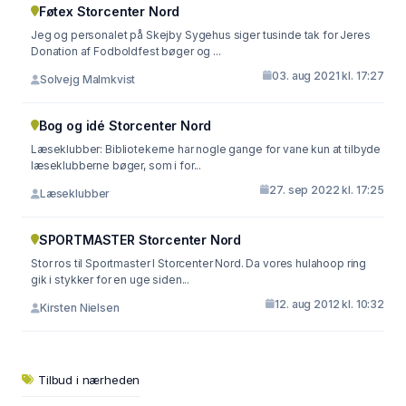
Føtex Storcenter Nord
Jeg og personalet på Skejby Sygehus siger tusinde tak for Jeres
Donation af Fodboldfest bøger og ...
03. aug 2021 kl. 17:27
Solvejg Malmkvist
Bog og idé Storcenter Nord
Læseklubber: Bibliotekerne har nogle gange for vane kun at tilbyde
læseklubberne bøger, som i for...
27. sep 2022 kl. 17:25
Læseklubber
SPORTMASTER Storcenter Nord
Stor ros til Sportmaster I Storcenter Nord. Da vores hulahoop ring
gik i stykker for en uge siden...
12. aug 2012 kl. 10:32
Kirsten Nielsen
Tilbud i nærheden