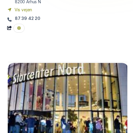
8200
Århus N
Vis vejen
87 39 42 20