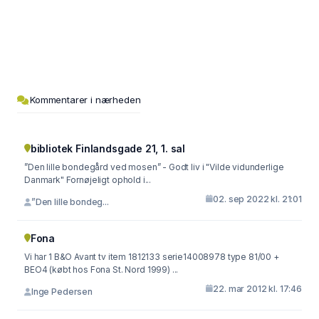
Kommentarer i nærheden
bibliotek Finlandsgade 21, 1. sal
”Den lille bondegård ved mosen” - Godt liv i "Vilde vidunderlige
Danmark" Fornøjeligt ophold i...
02. sep 2022 kl. 21:01
”Den lille bondeg...
Fona
Vi har 1 B&O Avant tv item 1812133 serie14008978 type 81/00 +
BEO4 (købt hos Fona St. Nord 1999) ...
22. mar 2012 kl. 17:46
Inge Pedersen