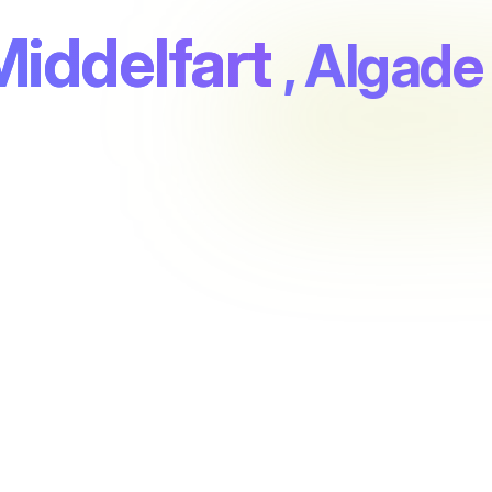
Middelfart
, Algad