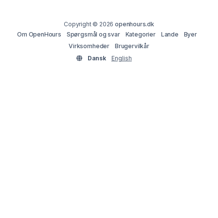
Copyright © 2026
openhours.dk
Om OpenHours
Spørgsmål og svar
Kategorier
Lande
Byer
Virksomheder
Brugervilkår
Dansk
English