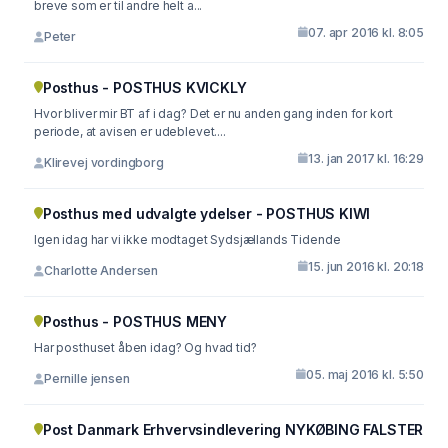
breve som er til andre helt a...
07. apr 2016 kl. 8:05
Peter
Posthus - POSTHUS KVICKLY
Hvor bliver mir BT af i dag? Det er nu anden gang inden for kort
periode, at avisen er udeblevet....
13. jan 2017 kl. 16:29
Klirevej vordingborg
Posthus med udvalgte ydelser - POSTHUS KIWI
Igen idag har vi ikke modtaget Sydsjællands Tidende
15. jun 2016 kl. 20:18
Charlotte Andersen
Posthus - POSTHUS MENY
Har posthuset åben idag? Og hvad tid?
05. maj 2016 kl. 5:50
Pernille jensen
Post Danmark Erhvervsindlevering NYKØBING FALSTER