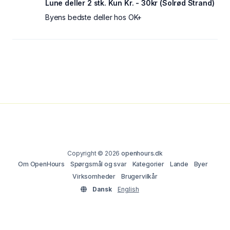
Lune deller 2 stk. Kun Kr. - 30kr (Solrød Strand)
Byens bedste deller hos OK+
Copyright © 2026
openhours.dk
Om OpenHours
Spørgsmål og svar
Kategorier
Lande
Byer
Virksomheder
Brugervilkår
Dansk
English