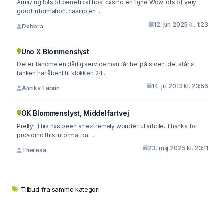
Amazing lots of beneficial tips! casino en ligne Wow lots of very
good information. casino en ...
12. jun 2025 kl. 1:23
Debbra
Uno X Blommenslyst
Det er fandme en dårlig service man får her på siden, det står at
tanken har åbent til klokken 24...
14. jul 2013 kl. 23:56
Annika Fabrin
OK Blommenslyst, Middelfartvej
Pretty! This has been an extremely wonderful article. Thanks for
providing this information. ...
23. maj 2025 kl. 23:11
Theresa
Tilbud fra samme kategori