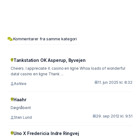
Kommentarer fra samme kategori
Tankstation OK Asperup, Byvejen
Cheers. I appreciate it. casino en ligne Whoa loads of wonderful
data! casino en ligne Thank ...
11. jun 2025 kl. 8:32
Ashlee
Haahr
Døgnåbent
29. sep 2012 kl. 9:51
Sten Lund
Uno X Fredericia Indre Ringvej