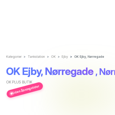
Kategorier
Tankstation
OK
Ejby
OK Ejby, Nørregade
OK Ejby, Nørregade
, Nø
OK PLUS BUTIK
Uden åbningstider