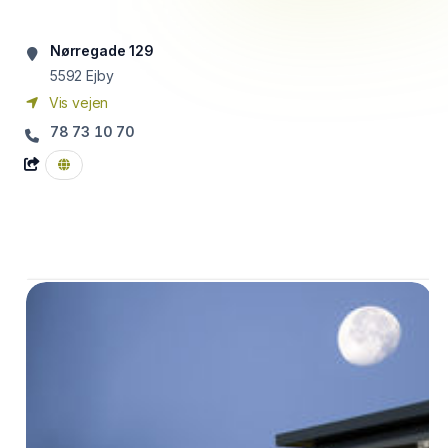
Nørregade 129
5592
Ejby
Vis vejen
78 73 10 70