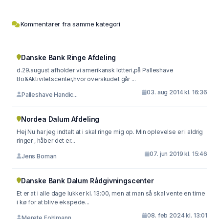
Kommentarer fra samme kategori
Danske Bank Ringe Afdeling
d.29.august afholder vi amerikansk lotteri,på Palleshave
Bo&Aktivitetscenter,hvor overskudet går ...
03. aug 2014 kl. 16:36
Palleshave Handic...
Nordea Dalum Afdeling
Hej Nu har jeg indtalt at i skal ringe mig op. Min oplevelse er i aldrig
ringer , håber det er...
07. jun 2019 kl. 15:46
Jens Boman
Danske Bank Dalum Rådgivningscenter
Et er at i alle dage lukker kl. 13:00, men at man så skal vente en time
i kø for at blive ekspede...
08. feb 2024 kl. 13:01
Merete Fohlmann