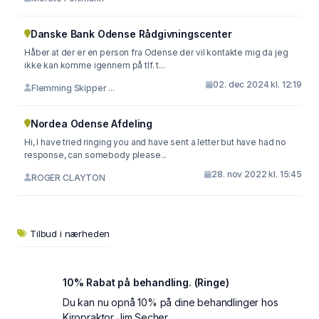
Danske Bank Odense Rådgivningscenter
Håber at der er en person fra Odense der vil kontakte mig da jeg
ikke kan komme igennem på tlf. t...
02. dec 2024 kl. 12:19
Flemming Skipper ...
Nordea Odense Afdeling
Hi, I have tried ringing you and have sent a letter but have had no
response, can somebody please...
28. nov 2022 kl. 15:45
ROGER CLAYTON
Tilbud i nærheden
10% Rabat på behandling. (Ringe)
Du kan nu opnå 10% på dine behandlinger hos
Kiropraktor Jim Secher....