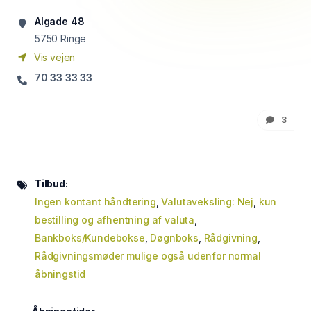
Algade 48
5750
Ringe
Vis vejen
70 33 33 33
3
Tilbud:
Ingen kontant håndtering
,
Valutaveksling: Nej
,
kun
bestilling og afhentning af valuta
,
Bankboks/Kundebokse
,
Døgnboks
,
Rådgivning
,
Rådgivningsmøder mulige også udenfor normal
åbningstid