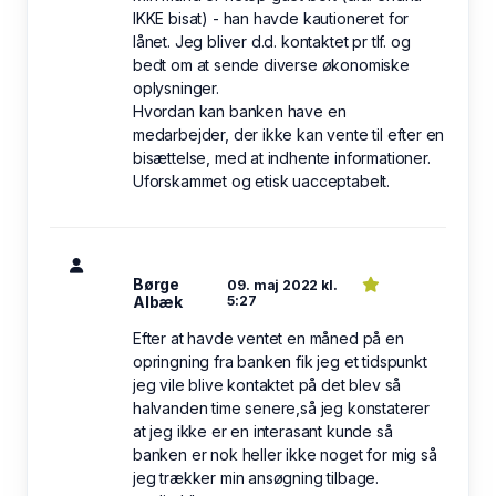
IKKE bisat) - han havde kautioneret for
lånet. Jeg bliver d.d. kontaktet pr tlf. og
bedt om at sende diverse økonomiske
oplysninger.
Hvordan kan banken have en
medarbejder, der ikke kan vente til efter en
bisættelse, med at indhente informationer.
Uforskammet og etisk uacceptabelt.
Børge
09. maj 2022 kl.
Albæk
5:27
Efter at havde ventet en måned på en
opringning fra banken fik jeg et tidspunkt
jeg vile blive kontaktet på det blev så
halvanden time senere,så jeg konstaterer
at jeg ikke er en interasant kunde så
banken er nok heller ikke noget for mig så
jeg trækker min ansøgning tilbage.