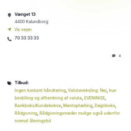
Vænget 13
4400
Kalundborg
Vis vejen
70 33 33 33
4
Tilbud:
Ingen kontant håndtering
,
Valutaveksling: Nej
,
kun
bestilling og afhentning af valuta
,
EVENINGS
,
Bankboks/Kundebokse
,
Møntoptælling
,
Døgnboks
,
Rådgivning
,
Rådgivningsmøder mulige også udenfor
normal åbningstid