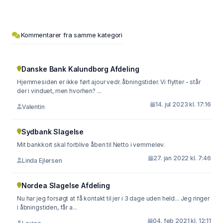
Kommentarer fra samme kategori
Danske Bank Kalundborg Afdeling
Hjemmesiden er ikke ført ajour vedr. åbningstider. Vi flytter - står
der i vinduet, men hvorhen? ...
14. jul 2023 kl. 17:16
Valentin
Sydbank Slagelse
Mit bankkort skal forblive åben til Netto i vemmelev.
27. jan 2022 kl. 7:46
Linda Ejlersen
Nordea Slagelse Afdeling
Nu har jeg forsøgt at få kontakt til jer i 3 dage uden held... Jeg ringer
i åbningstiden, får a...
04. feb 2021 kl. 12:11