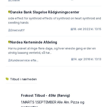
Louise
Danske Bank Slagelse Rådgivningscenter
side effect for synthroid effects of synthroid on heart synthroid and
swelling hands
18. okt 2022 kl. 13:15
EnwcvultY
Nordea Kerteminde Afdeling
Har nu prøvet at ringe flere dage, og hver eneste gang er der en
utrolig laaaang ventetid, så har...
14. apr 2016 kl. 13:13
Kundeservice efte...
Tilbud i nærheden
Frokost Tilbud - 49kr (Rørvig)
1.MARTS 1.SEPTEMBER Alle Alm. Pizza og