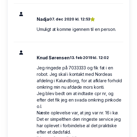
Nadja
07. dec 2020 kl. 12:53
Umuligt at komme igennem til en person.
Knud Sørensen
13. feb 2019 kl. 12:02
Jeg ringede på 7033333 og fik fat i en
robot. Jeg skal i kontakt med Nordeas
afdeling i Kalundborg, for at afklare forhold
omkring min nu afdøde mors konti.
Jeg blev bedt om at indtaste cpr nr, og
efter det fik jeg en svada omkring pinkode
o.l.
Næste oplevelse var, at jeg var nr. 16 i kø.
Det er simpelthen den ringeste service jeg
har oplevet i forbindelse al det praktiske
efter et dødsfald.