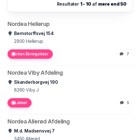
Resultater
1 - 10
af
mere end 50
Nordea Hellerup
Bernstorffsvej 154
2900
Hellerup
Uden åbningstider
7
Nordea Viby Afdeling
Skanderborgvej 190
8260
Viby J
Lukket
5
Nordea Allerød Afdeling
M.d. Madsensvej 7
3450
Allerød