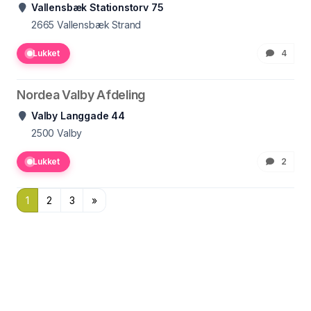
Vallensbæk Stationstorv 75
2665
Vallensbæk Strand
Lukket
4
Nordea Valby Afdeling
Valby Langgade 44
2500
Valby
Lukket
2
1
2
3
»