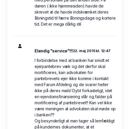
døren ( ikke hjemmesiden) havde de
skrevet at de havde indskrænket deres
åbningstid til færre åbningsdage og kortere
tid. Det er mega dårlig stil
Elendig "service"!!!
22. maj 2015 kl. 12:47
I forbindelse med at banken har smidt et
ejerpantebrev væk og det derfor skal
mortificeres, kan advokaten for
pantebrevets ejer ikke komme i kontakt
med Farum Afdeling og de svarer heller
ikke på deres mails! Dybt forkasteligt, idet
en ejendomsfinansiering står og falder på
mortificering af pantebrevet!! Kan vel ikke
være meningen at advokaten skal møde op
i banken??
Og besynderligt at man tager så lemfældigt
på kundernes dokumenter, at et