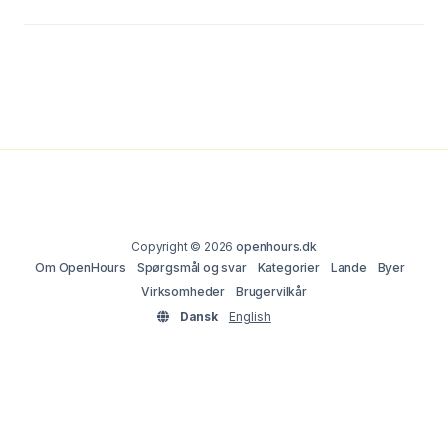
Copyright © 2026
openhours.dk
Om OpenHours
Spørgsmål og svar
Kategorier
Lande
Byer
Virksomheder
Brugervilkår
Dansk
English