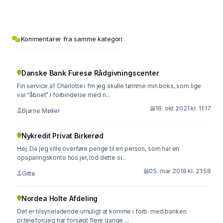
Kommentarer fra samme kategori
Danske Bank Furesø Rådgivningscenter
Fin service af Charlotte i fm jeg skulle tømme min boks, som lige
var “åbnet” i forbindelse med n...
16. okt 2021 kl. 11:17
Bjarne Møller
Nykredit Privat Birkerød
Hej. Da jeg ville overføre penge til en person, som har en
opsparingskonto hos jer, lod dette si...
05. mar 2018 kl. 21:58
Gitte
Nordea Holte Afdeling
Det er tilsyneladende umuligt at komme i forb. med banken
pr.telefon,jeg har forsøgt flere gange ...