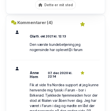
Dette er mit sted
Kommentarer (4)
Ole
15. okt 2021 kl. 12:13
Den værste kundebetjening jeg
nogensinde har oplevet😡i farum
Anne
07. dec 2020 kl.
Horn
22:14
Fik at vide fra Nordea support at jeg kunne
henvende mig fysisk i Farum - bor i
Birkerød. Tjekkede hjemmesiden hvor der
stod at filialen var åben hver dag. Jeg har
været i Farum i dag og mødte en låst dør
med personale på den anden side. På