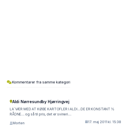
Kommentarer fra samme kategori
Aldi Nørresundby Hjørringvej
LA´VÆR MED AT KØBE KARTOFLER I ALDI....DE ER KONSTANT ½
RÅDNE.... og så til pris, det er svineri....
17. maj 2011 kl. 15:38
Morten