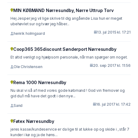
MIN KØBMAND Nørresundby, Nørre Uttrup Torv
Hej Jesper jeg vil lige skrive til dig angående Lisa hun er meget
ubehøvlet sur og tvær jeg håber...
13. jul 2015 kl. 17:21
henrik holmgaard
Coop365 365discount Sønderport Nørresundby
Et altid venligt og hjælpsom personale, når man spørger om noget.
20. sep 2017 kl. 11:56
Ole Christensen
Rema 1000 Nørresundby
Nu skal vi så af med vores gode købmand ! God vin fremover og
gid du/I må have det godt i den nye...
16. jul 2017 kl. 17:42
Sand
Føtex Nørresundby
jeres kasse/kundeservice er da lige til at lukke op og skide i , står 7
kunder i kø og ja de høns...