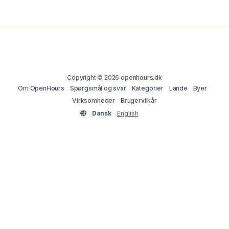
Copyright © 2026
openhours.dk
Om OpenHours
Spørgsmål og svar
Kategorier
Lande
Byer
Virksomheder
Brugervilkår
Dansk
English