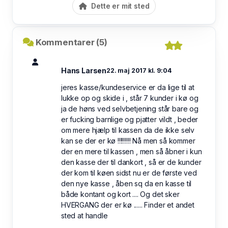
Dette er mit sted
Kommentarer (5)
Hans Larsen
22. maj 2017 kl. 9:04
jeres kasse/kundeservice er da lige til at
lukke op og skide i , står 7 kunder i kø og
ja de høns ved selvbetjening står bare og
er fucking barnlige og pjatter vildt , beder
om mere hjælp til kassen da de ikke selv
kan se der er kø !!!!!!!!! Nå men så kommer
der en mere til kassen , men så åbner i kun
den kasse der til dankort , så er de kunder
der kom til køen sidst nu er de første ved
den nye kasse , åben sq da en kasse til
både kontant og kort .... Og det sker
HVERGANG der er kø ...... Finder et andet
sted at handle