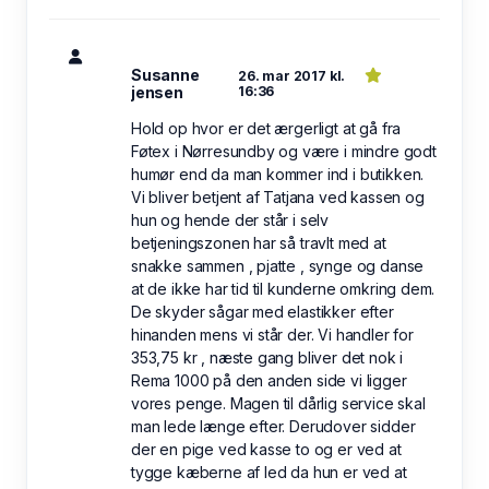
Susanne
26. mar 2017 kl.
jensen
16:36
Hold op hvor er det ærgerligt at gå fra
Føtex i Nørresundby og være i mindre godt
humør end da man kommer ind i butikken.
Vi bliver betjent af Tatjana ved kassen og
hun og hende der står i selv
betjeningszonen har så travlt med at
snakke sammen , pjatte , synge og danse
at de ikke har tid til kunderne omkring dem.
De skyder sågar med elastikker efter
hinanden mens vi står der. Vi handler for
353,75 kr , næste gang bliver det nok i
Rema 1000 på den anden side vi ligger
vores penge. Magen til dårlig service skal
man lede længe efter. Derudover sidder
der en pige ved kasse to og er ved at
tygge kæberne af led da hun er ved at