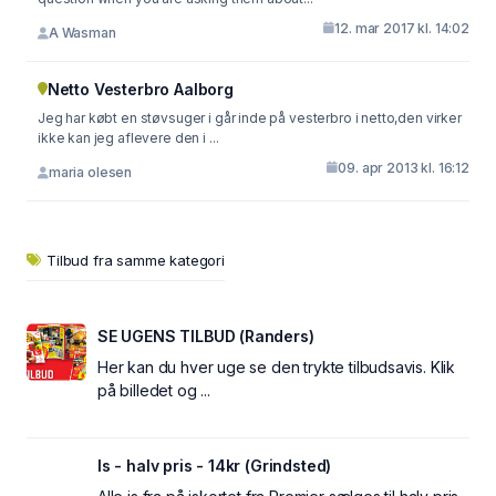
12. mar 2017 kl. 14:02
A Wasman
Netto Vesterbro Aalborg
Jeg har købt en støvsuger i går inde på vesterbro i netto,den virker
ikke kan jeg aflevere den i ...
09. apr 2013 kl. 16:12
maria olesen
Tilbud fra samme kategori
SE UGENS TILBUD (Randers)
Her kan du hver uge se den trykte tilbudsavis. Klik
på billedet og ...
Is - halv pris - 14kr (Grindsted)