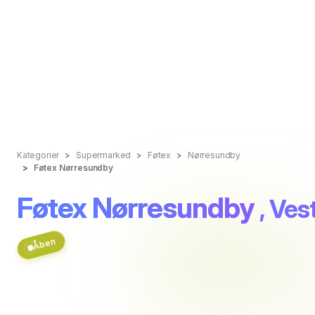
Kategorier
Supermarked
Føtex
Nørresundby
Føtex Nørresundby
Føtex Nørresundby
, Ve
Åben