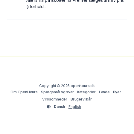
Alle is fra på iskortet fra Premier sælges til halv pris
(i forhold...
Copyright © 2026
openhours.dk
Om OpenHours
Spørgsmål og svar
Kategorier
Lande
Byer
Virksomheder
Brugervilkår
Dansk
English