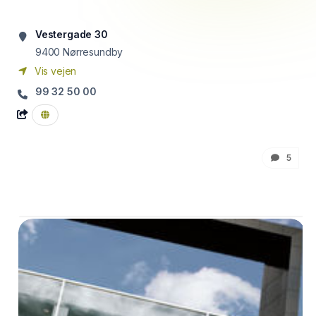
Vestergade 30
9400
Nørresundby
Vis vejen
99 32 50 00
5