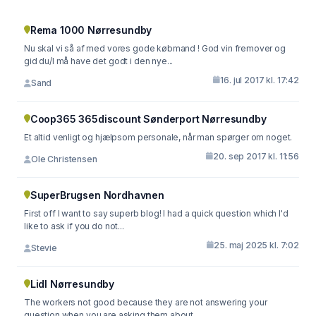
Rema 1000 Nørresundby
Nu skal vi så af med vores gode købmand ! God vin fremover og
gid du/I må have det godt i den nye...
16. jul 2017 kl. 17:42
Sand
Coop365 365discount Sønderport Nørresundby
Et altid venligt og hjælpsom personale, når man spørger om noget.
20. sep 2017 kl. 11:56
Ole Christensen
SuperBrugsen Nordhavnen
First off I want to say superb blog! I had a quick question which I'd
like to ask if you do not...
25. maj 2025 kl. 7:02
Stevie
Lidl Nørresundby
The workers not good because they are not answering your
question when you are asking them about...