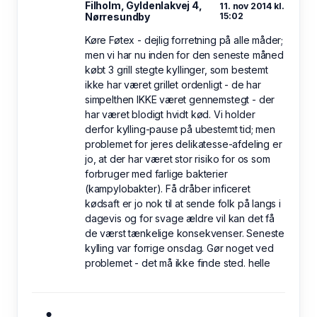
Filholm, Gyldenlakvej 4,
11. nov 2014 kl.
Nørresundby
15:02
Køre Føtex - dejlig forretning på alle måder;
men vi har nu inden for den seneste måned
købt 3 grill stegte kyllinger, som bestemt
ikke har været grillet ordenligt - de har
simpelthen IKKE været gennemstegt - der
har været blodigt hvidt kød. Vi holder
derfor kylling-pause på ubestemt tid; men
problemet for jeres delikatesse-afdeling er
jo, at der har været stor risiko for os som
forbruger med farlige bakterier
(kampylobakter). Få dråber inficeret
kødsaft er jo nok til at sende folk på langs i
dagevis og for svage ældre vil kan det få
de værst tænkelige konsekvenser. Seneste
kylling var forrige onsdag. Gør noget ved
problemet - det må ikke finde sted. helle