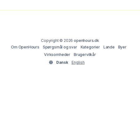
Copyright © 2026
openhours.dk
Om OpenHours
Spørgsmål og svar
Kategorier
Lande
Byer
Virksomheder
Brugervilkår
Dansk
English