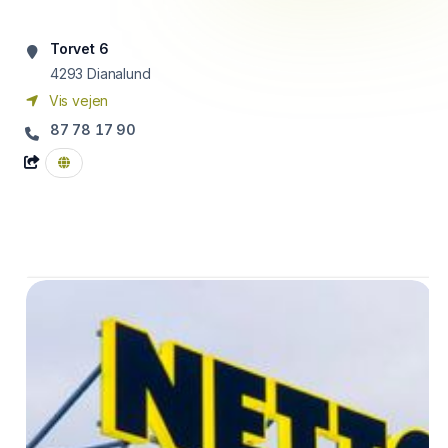
Torvet 6
4293
Dianalund
Vis vejen
87 78 17 90