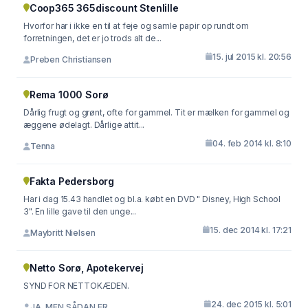
Coop365 365discount Stenlille
Hvorfor har i ikke en til at feje og samle papir op rundt om
forretningen, det er jo trods alt de...
15. jul 2015 kl. 20:56
Preben Christiansen
Rema 1000 Sorø
Dårlig frugt og grønt, ofte for gammel. Tit er mælken for gammel og
æggene ødelagt. Dårlige attit...
04. feb 2014 kl. 8:10
Tenna
Fakta Pedersborg
Har i dag 15.43 handlet og bl.a. købt en DVD " Disney, High School
3". En lille gave til den unge...
15. dec 2014 kl. 17:21
Maybritt Nielsen
Netto Sorø, Apotekervej
SYND FOR NETTOKÆDEN.
24. dec 2015 kl. 5:01
JA, MEN SÅDAN ER ...