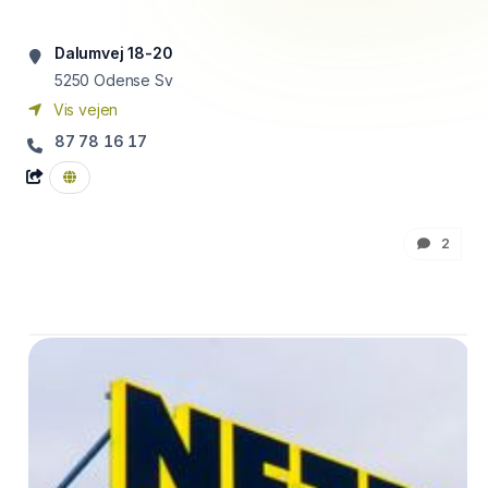
Dalumvej 18-20
5250
Odense Sv
Vis vejen
87 78 16 17
2