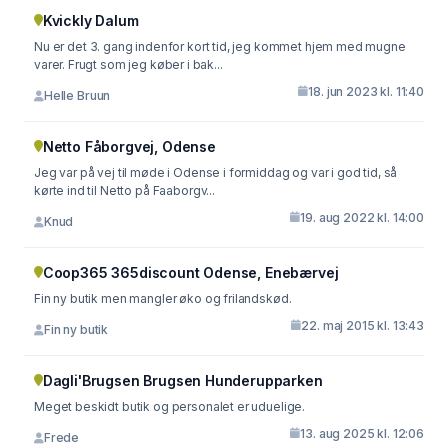
Kvickly Dalum
Nu er det 3. gang indenfor kort tid, jeg kommet hjem med mugne
varer. Frugt som jeg køber i bak...
18. jun 2023 kl. 11:40
Helle Bruun
Netto Fåborgvej, Odense
Jeg var på vej til møde i Odense i formiddag og var i god tid, så
kørte ind til Netto på Faaborgv...
19. aug 2022 kl. 14:00
Knud
Coop365 365discount Odense, Enebærvej
Fin ny butik men mangler øko og frilandskød.
22. maj 2015 kl. 13:43
Fin ny butik
Dagli'Brugsen Brugsen Hunderupparken
Meget beskidt butik og personalet er uduelige.
13. aug 2025 kl. 12:06
Frede