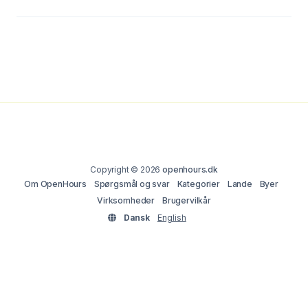
Copyright © 2026
openhours.dk
Om OpenHours
Spørgsmål og svar
Kategorier
Lande
Byer
Virksomheder
Brugervilkår
Dansk
English