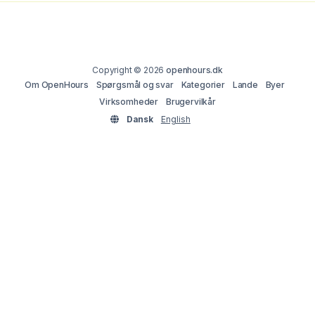
Copyright © 2026
openhours.dk
Om OpenHours
Spørgsmål og svar
Kategorier
Lande
Byer
Virksomheder
Brugervilkår
Dansk
English