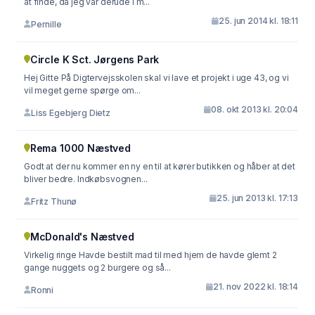
at finde, da jeg var derude i m...
25. jun 2014 kl. 18:11
Pernille
Circle K Sct. Jørgens Park
Hej Gitte På Digtervejsskolen skal vi lave et projekt i uge 43, og vi
vil meget gerne spørge om...
08. okt 2013 kl. 20:04
Liss Egebjerg Dietz
Rema 1000 Næstved
Godt at der nu kommer en ny en til at kører butikken og håber at det
bliver bedre. Indkøbsvognen...
25. jun 2013 kl. 17:13
Fritz Thunø
McDonald's Næstved
Virkelig ringe Havde bestilt mad til med hjem de havde glemt 2
gange nuggets og 2 burgere og så...
21. nov 2022 kl. 18:14
Ronni