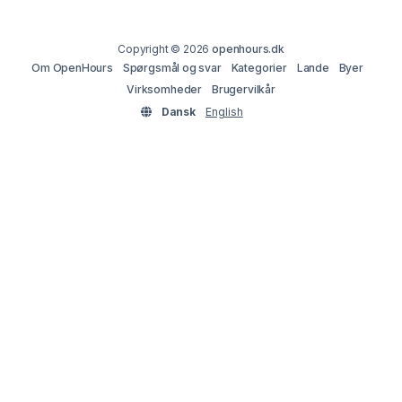
Copyright © 2026
openhours.dk
Om OpenHours
Spørgsmål og svar
Kategorier
Lande
Byer
Virksomheder
Brugervilkår
Dansk
English