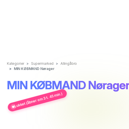
Kategorier
Supermarked
Allingåbro
MIN KØBMAND Nørager
MIN KØBMAND Nørage
Lukket (åbner om 3 t. 45 min.)