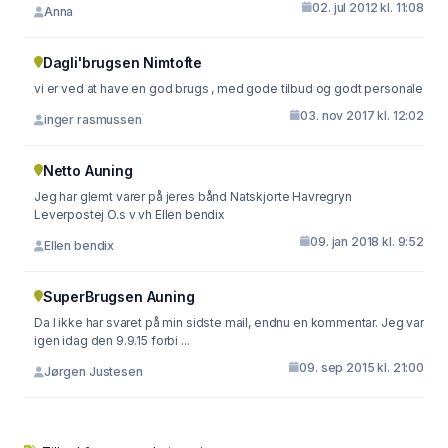
02. jul 2012 kl. 11:08
Anna
Dagli'brugsen Nimtofte
vi er ved at have en god brugs , med gode tilbud og godt personale
03. nov 2017 kl. 12:02
inger rasmussen
Netto Auning
Jeg har glemt varer på jeres bånd Natskjorte Havregryn
Leverpostej O.s v vh Ellen bendix
09. jan 2018 kl. 9:52
Ellen bendix
SuperBrugsen Auning
Da I ikke har svaret på min sidste mail, endnu en kommentar. Jeg var
igen idag den 9.9.15 forbi ...
09. sep 2015 kl. 21:00
Jørgen Justesen