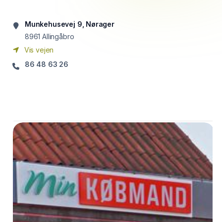
Munkehusevej 9, Nørager
8961
Allingåbro
Vis vejen
86 48 63 26