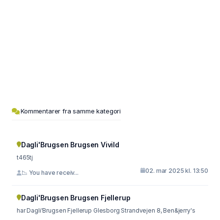
Kommentarer fra samme kategori
Dagli'Brugsen Brugsen Vivild
t465tj
02. mar 2025 kl. 13:50
📉 You have receiv...
Dagli'Brugsen Brugsen Fjellerup
har Dagli'Brugsen Fjellerup Glesborg Strandvejen 8, Ben&jerry's