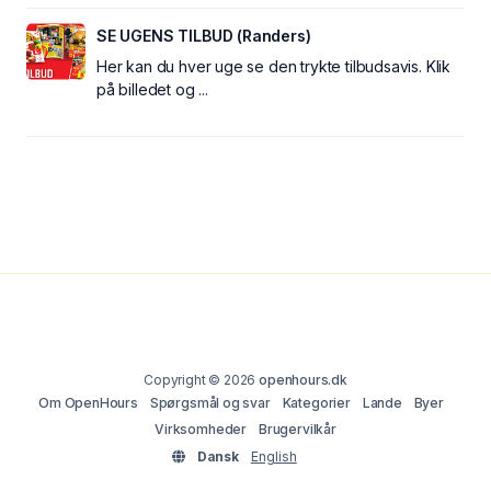
SE UGENS TILBUD (Randers)
Her kan du hver uge se den trykte tilbudsavis. Klik
på billedet og ...
Copyright © 2026
openhours.dk
Om OpenHours
Spørgsmål og svar
Kategorier
Lande
Byer
Virksomheder
Brugervilkår
Dansk
English