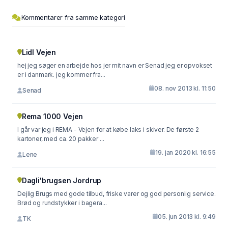
Kommentarer fra samme kategori
Lidl Vejen
hej jeg søger en arbejde hos jer mit navn er Senad jeg er opvokset
er i danmark. jeg kommer fra...
08. nov 2013 kl. 11:50
Senad
Rema 1000 Vejen
I går var jeg i REMA - Vejen for at købe laks i skiver. De første 2
kartoner, med ca. 20 pakker ...
19. jan 2020 kl. 16:55
Lene
Dagli'brugsen Jordrup
Dejlig Brugs med gode tilbud, friske varer og god personlig service.
Brød og rundstykker i bagera...
05. jun 2013 kl. 9:49
TK