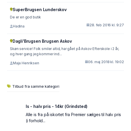
SuperBrugsen Lunderskov
De er en god butik
28. feb 2016 kl. 9:27
Hadina
Dagli'Brugsen Brugsen Askov
Skøn service! Folk smiler altid, har gået på Askov Efterskole i 2 år,
og hver gang jeg kommer ind...
06. maj 2018 kl. 19:02
Maja Henriksen
Tilbud fra samme kategori
Is - halv pris - 14kr (Grindsted)
Alle is fra på iskortet fra Premier sælges til halv pris
(i forhold...