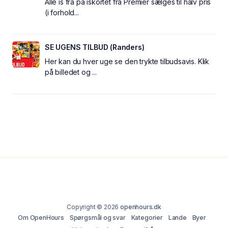
Alle is fra på iskortet fra Premier sælges til halv pris
(i forhold...
SE UGENS TILBUD (Randers)
Her kan du hver uge se den trykte tilbudsavis. Klik
på billedet og ...
Copyright © 2026
openhours.dk
Om OpenHours
Spørgsmål og svar
Kategorier
Lande
Byer