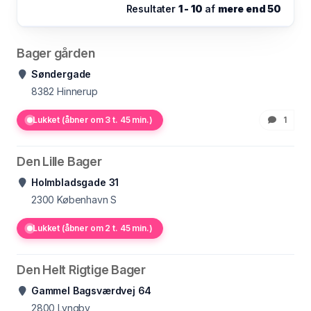
Resultater
1 - 10
af
mere end 50
Bager gården
Søndergade
8382
Hinnerup
Lukket (åbner om 3 t. 45 min.)
1
Den Lille Bager
Holmbladsgade 31
2300
København S
Lukket (åbner om 2 t. 45 min.)
Den Helt Rigtige Bager
Gammel Bagsværdvej 64
2800
Lyngby