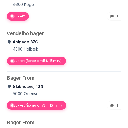
4600
Køge
Lukket
1
vendelbo bager
Ahlgade 37C
4300
Holbæk
Lukket (åbner om 5 t. 15 min.)
Bager From
Skibhusvej 104
5000
Odense
Lukket (åbner om 3 t. 15 min.)
1
Bager From