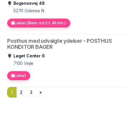
Bogensevej 48
5270
Odense N
Lukket (åbner om 2 t. 45 min.)
Posthus med udvalgte ydelser - POSTHUS
KONDITOR BAGER
Løget Center 6
7100
Vejle
Lukket
1
2
3
»