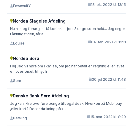
18. okt 2022 kl. 13:15
EnwcvultY
Nordea Slagelse Afdeling
Nu har jeg forsøgt at få kontakt til jer i 3 dage uden held... Jeg ringer
i åbningstiden, får a...
04. feb 2021 kl. 12:11
Louise
Nordea Sorø
Hej Jeg vil høre om i kan se, om jeg har betalt en regning eller lavet
en overførsel, til nyt h...
30. jul 2022 kl. 11:48
Sorø
Danske Bank Sorø Afdeling
Jeg kan lkke overføre penge til Legal desk. Hverken på Mobilpay
,eller kort ? Der er dækning på k...
15. mar 2022 kl. 8:29
Betaling