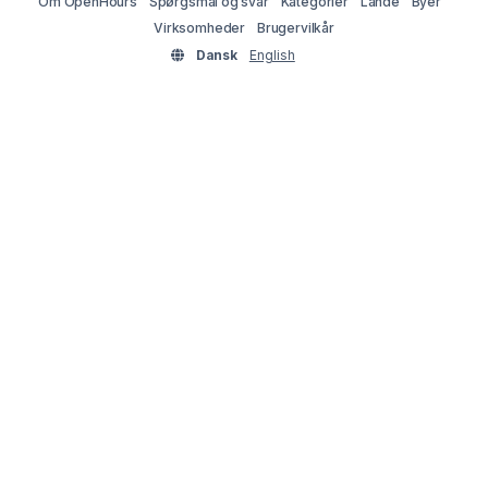
Om OpenHours
Spørgsmål og svar
Kategorier
Lande
Byer
Virksomheder
Brugervilkår
Dansk
English