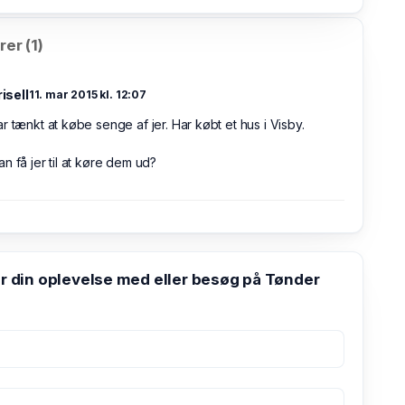
er (1)
risell
11. mar 2015 kl. 12:07
r tænkt at købe senge af jer. Har købt et hus i Visby.
n få jer til at køre dem ud?
din oplevelse med eller besøg på Tønder