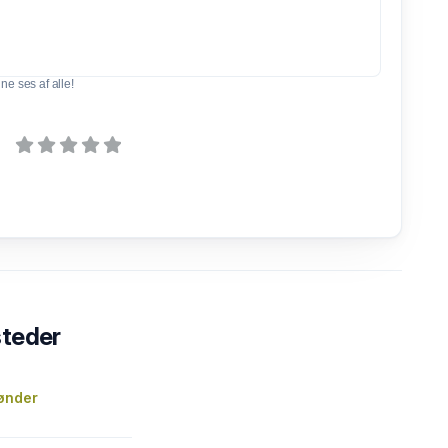
e ses af alle!
steder
ønder