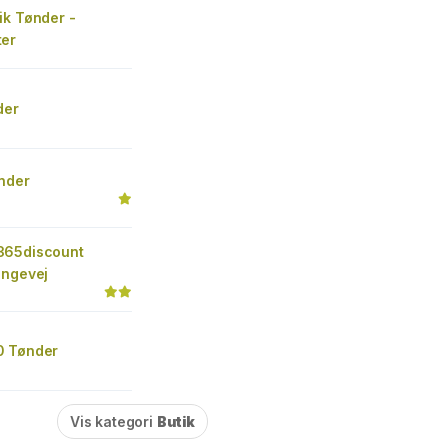
ik Tønder -
er
der
ønder
365discount
ongevej
0 Tønder
Vis kategori
Butik