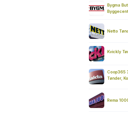
Bygma But
Byggecent
Netto Tøn
Kvickly T
Coop365 
Tønder, K
Rema 100