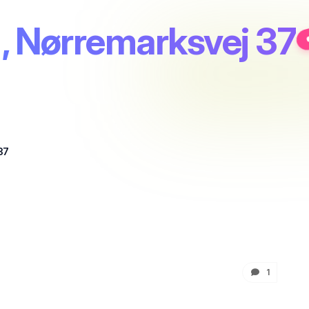
, Nørremarksvej 37
37
1