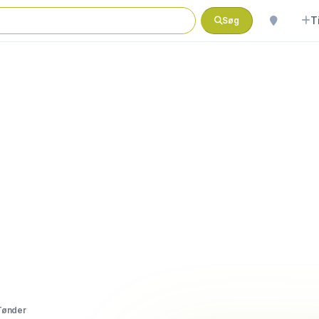
T
Søg
Tønder