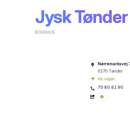
Jysk Tønder
BOLIGHUS
Nørremarksvej 
6270
Tønder
Vis vejen
70 80 81 90